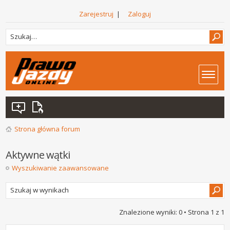
Zarejestruj
|
Zaloguj
Strona główna forum
Aktywne wątki
Wyszukiwanie zaawansowane
Znalezione wyniki: 0 • Strona
1
z
1