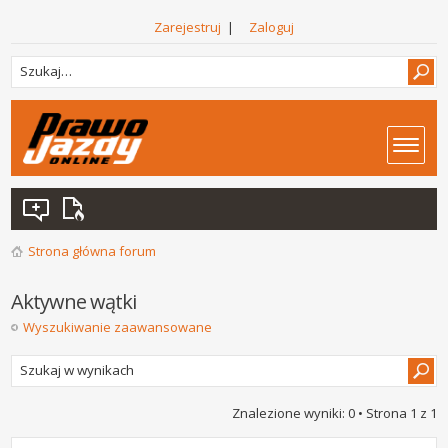
Zarejestruj
|
Zaloguj
Strona główna forum
Aktywne wątki
Wyszukiwanie zaawansowane
Znalezione wyniki: 0 • Strona
1
z
1