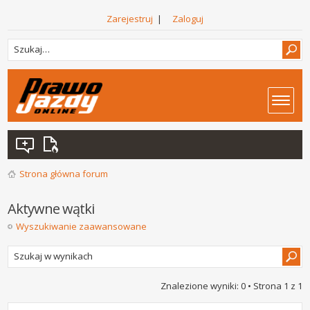
Zarejestruj
|
Zaloguj
Strona główna forum
Aktywne wątki
Wyszukiwanie zaawansowane
Znalezione wyniki: 0 • Strona
1
z
1