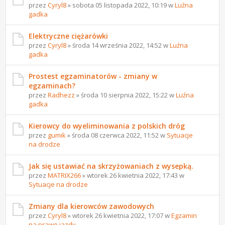
przez
Cyryl8
» sobota 05 listopada 2022, 10:19 w
Luźna
gadka
Elektryczne ciężarówki
przez
Cyryl8
» środa 14 września 2022, 14:52 w
Luźna
gadka
Prostest egzaminatorów - zmiany w
egzaminach?
przez
Radhezz
» środa 10 sierpnia 2022, 15:22 w
Luźna
gadka
Kierowcy do wyeliminowania z polskich dróg
przez
gumik
» środa 08 czerwca 2022, 11:52 w
Sytuacje
na drodze
Jak się ustawiać na skrzyżowaniach z wysepką.
przez
MATRIX266
» wtorek 26 kwietnia 2022, 17:43 w
Sytuacje na drodze
Zmiany dla kierowców zawodowych
przez
Cyryl8
» wtorek 26 kwietnia 2022, 17:07 w
Egzamin
na prawo jazdy