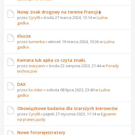
Nowy znak drogowy na terenie Francji
przez
Cyryl8
» środa 27 marca 2024, 13:14 w
Luźna
gadka
Klucze
przez
turnerka
» wtorek 19 marca 2024, 10:36 w
Luźna
gadka
Kamera lub apka co czyta znaki.
przez
maryann
» środa 23 sierpnia 2023, 21:44 w
Porady
techniczne
DAX
przez
ks-rider
» sobota 08 lipca 2023, 23:40 w
Luźna
gadka
Obowiązkowe badania dla starszych kierowców
przez
Cyryl8
» piątek 27 stycznia 2023, 11:14 w
Egzamin
na prawo jazdy
Nowe fotorejestratory