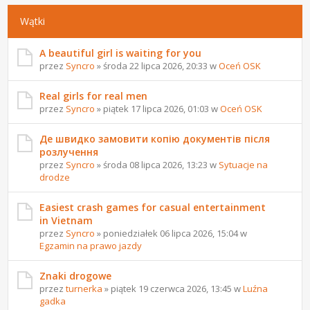
Wątki
A beautiful girl is waiting for you
przez
Syncro
» środa 22 lipca 2026, 20:33 w
Oceń OSK
Real girls for real men
przez
Syncro
» piątek 17 lipca 2026, 01:03 w
Oceń OSK
Де швидко замовити копію документів після
розлучення
przez
Syncro
» środa 08 lipca 2026, 13:23 w
Sytuacje na
drodze
Easiest crash games for casual entertainment
in Vietnam
przez
Syncro
» poniedziałek 06 lipca 2026, 15:04 w
Egzamin na prawo jazdy
Znaki drogowe
przez
turnerka
» piątek 19 czerwca 2026, 13:45 w
Luźna
gadka