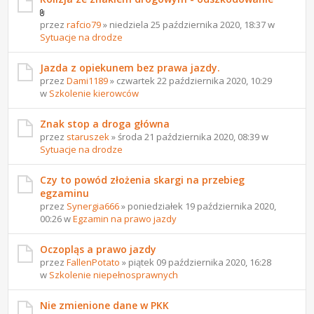
przez
rafcio79
» niedziela 25 października 2020, 18:37 w
Sytuacje na drodze
Jazda z opiekunem bez prawa jazdy.
przez
Dami1189
» czwartek 22 października 2020, 10:29
w
Szkolenie kierowców
Znak stop a droga główna
przez
staruszek
» środa 21 października 2020, 08:39 w
Sytuacje na drodze
Czy to powód złożenia skargi na przebieg
egzaminu
przez
Synergia666
» poniedziałek 19 października 2020,
00:26 w
Egzamin na prawo jazdy
Oczopląs a prawo jazdy
przez
FallenPotato
» piątek 09 października 2020, 16:28
w
Szkolenie niepełnosprawnych
Nie zmienione dane w PKK