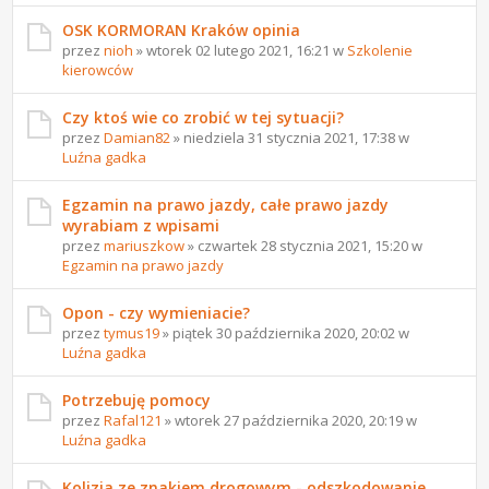
OSK KORMORAN Kraków opinia
przez
nioh
» wtorek 02 lutego 2021, 16:21 w
Szkolenie
kierowców
Czy ktoś wie co zrobić w tej sytuacji?
przez
Damian82
» niedziela 31 stycznia 2021, 17:38 w
Luźna gadka
Egzamin na prawo jazdy, całe prawo jazdy
wyrabiam z wpisami
przez
mariuszkow
» czwartek 28 stycznia 2021, 15:20 w
Egzamin na prawo jazdy
Opon - czy wymieniacie?
przez
tymus19
» piątek 30 października 2020, 20:02 w
Luźna gadka
Potrzebuję pomocy
przez
Rafal121
» wtorek 27 października 2020, 20:19 w
Luźna gadka
Kolizja ze znakiem drogowym - odszkodowanie