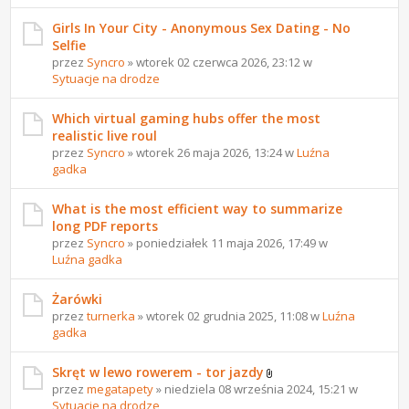
Girls In Your City - Anonymous Sex Dating - No
Selfie
przez
Syncro
» wtorek 02 czerwca 2026, 23:12 w
Sytuacje na drodze
Which virtual gaming hubs offer the most
realistic live roul
przez
Syncro
» wtorek 26 maja 2026, 13:24 w
Luźna
gadka
What is the most efficient way to summarize
long PDF reports
przez
Syncro
» poniedziałek 11 maja 2026, 17:49 w
Luźna gadka
Żarówki
przez
turnerka
» wtorek 02 grudnia 2025, 11:08 w
Luźna
gadka
Skręt w lewo rowerem - tor jazdy
przez
megatapety
» niedziela 08 września 2024, 15:21 w
Sytuacje na drodze