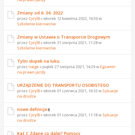
Zmiany od 6. 04. 2022
przez
Cyryl8
» wtorek 12 kwietnia 2022, 16:50 w
Szkolenie kierowców
Zmiany w Ustawie o Transporcie Drogowym
przez
Cyryl8
» wtorek 31 sierpnia 2021, 11:28 w
Szkolenie kierowców
Tylni słupek na łuku.
przez
naige
» piątek 27 sierpnia 2021, 14:29 w
Egzamin
na prawo jazdy
URZĄDZENIE DO TRANSPORTU OSOBISTEGO
przez
Cyryl8
» wtorek 01 czerwca 2021, 16:33 w
Sytuacje
na drodze
nowe definicje
przez
Cyryl8
» wtorek 01 czerwca 2021, 11:18 w
Sytuacje
na drodze
Kat C Zdane co dalej? Pomocy