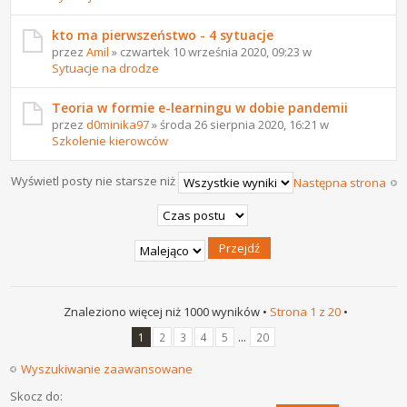
kto ma pierwszeństwo - 4 sytuacje
przez
Amil
» czwartek 10 września 2020, 09:23 w
Sytuacje na drodze
Teoria w formie e-learningu w dobie pandemii
przez
d0minika97
» środa 26 sierpnia 2020, 16:21 w
Szkolenie kierowców
Wyświetl posty nie starsze niż
Następna strona
Znaleziono więcej niż 1000 wyników •
Strona
1
z
20
•
...
1
2
3
4
5
20
Wyszukiwanie zaawansowane
Skocz do: