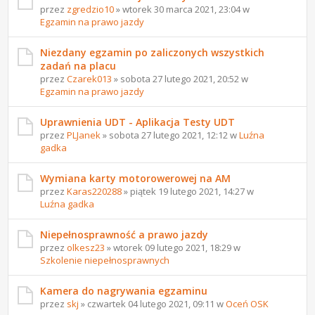
przez
zgredzio10
» wtorek 30 marca 2021, 23:04 w
Egzamin na prawo jazdy
Niezdany egzamin po zaliczonych wszystkich
zadań na placu
przez
Czarek013
» sobota 27 lutego 2021, 20:52 w
Egzamin na prawo jazdy
Uprawnienia UDT - Aplikacja Testy UDT
przez
PLJanek
» sobota 27 lutego 2021, 12:12 w
Luźna
gadka
Wymiana karty motorowerowej na AM
przez
Karas220288
» piątek 19 lutego 2021, 14:27 w
Luźna gadka
Niepełnosprawność a prawo jazdy
przez
olkesz23
» wtorek 09 lutego 2021, 18:29 w
Szkolenie niepełnosprawnych
Kamera do nagrywania egzaminu
przez
skj
» czwartek 04 lutego 2021, 09:11 w
Oceń OSK