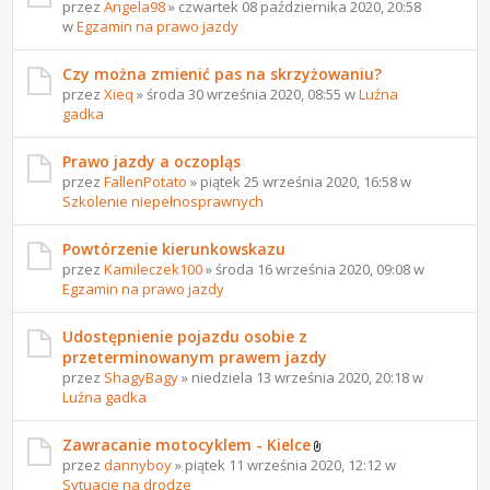
przez
Angela98
» czwartek 08 października 2020, 20:58
w
Egzamin na prawo jazdy
Czy można zmienić pas na skrzyżowaniu?
przez
Xieq
» środa 30 września 2020, 08:55 w
Luźna
gadka
Prawo jazdy a oczopląs
przez
FallenPotato
» piątek 25 września 2020, 16:58 w
Szkolenie niepełnosprawnych
Powtórzenie kierunkowskazu
przez
Kamileczek100
» środa 16 września 2020, 09:08 w
Egzamin na prawo jazdy
Udostępnienie pojazdu osobie z
przeterminowanym prawem jazdy
przez
ShagyBagy
» niedziela 13 września 2020, 20:18 w
Luźna gadka
Zawracanie motocyklem - Kielce
przez
dannyboy
» piątek 11 września 2020, 12:12 w
Sytuacje na drodze