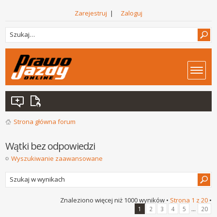
Zarejestruj
|
Zaloguj
Strona główna forum
Wątki bez odpowiedzi
Wyszukiwanie zaawansowane
Znaleziono więcej niż 1000 wyników •
Strona
1
z
20
•
...
1
2
3
4
5
20