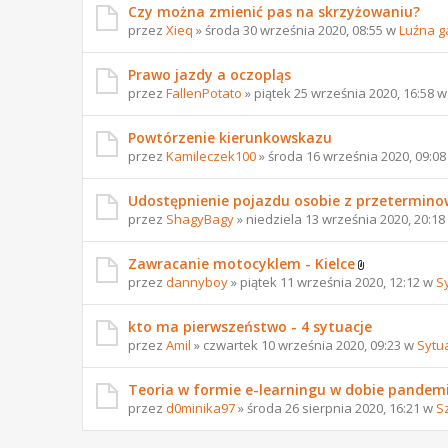
Czy można zmienić pas na skrzyżowaniu?
przez
Xieq
» środa 30 września 2020, 08:55 w
Luźna g
Prawo jazdy a oczopląs
przez
FallenPotato
» piątek 25 września 2020, 16:58 
Powtórzenie kierunkowskazu
przez
Kamileczek100
» środa 16 września 2020, 09:0
Udostępnienie pojazdu osobie z przetermi
przez
ShagyBagy
» niedziela 13 września 2020, 20:1
Zawracanie motocyklem - Kielce
przez
dannyboy
» piątek 11 września 2020, 12:12 w
S
kto ma pierwszeństwo - 4 sytuacje
przez
Amil
» czwartek 10 września 2020, 09:23 w
Sytu
Teoria w formie e-learningu w dobie pandemi
przez
d0minika97
» środa 26 sierpnia 2020, 16:21 w
S