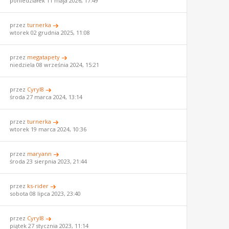
poniedziałek 11 maja 2026, 17:49
przez
turnerka
wtorek 02 grudnia 2025, 11:08
przez
megatapety
niedziela 08 września 2024, 15:21
przez
Cyryl8
środa 27 marca 2024, 13:14
przez
turnerka
wtorek 19 marca 2024, 10:36
przez
maryann
środa 23 sierpnia 2023, 21:44
przez
ks-rider
sobota 08 lipca 2023, 23:40
przez
Cyryl8
piątek 27 stycznia 2023, 11:14