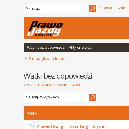
Zaawansowane
Wątki bez odpowiedzi
Aktywne wątki
Strona główna forum
Wątki bez odpowiedzi
Wyszukiwanie zaawansowane
Wątki
A beautiful girl is waiting for you