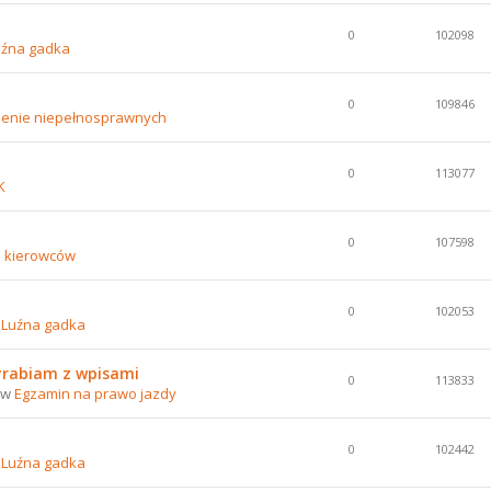
0
102098
uźna gadka
0
109846
lenie niepełnosprawnych
0
113077
K
0
107598
e kierowców
0
102053
w
Luźna gadka
yrabiam z wpisami
0
113833
0 w
Egzamin na prawo jazdy
0
102442
w
Luźna gadka