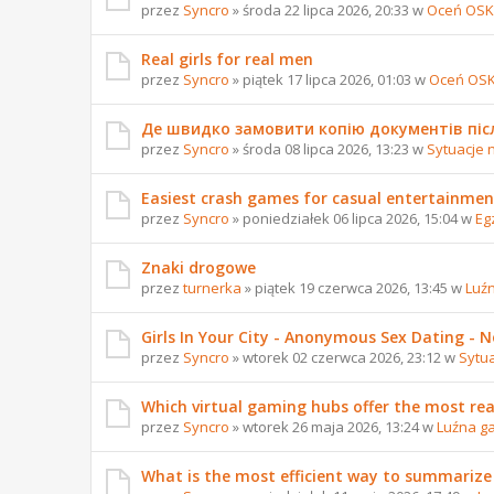
przez
Syncro
» środa 22 lipca 2026, 20:33 w
Oceń OSK
Real girls for real men
przez
Syncro
» piątek 17 lipca 2026, 01:03 w
Oceń OS
Де швидко замовити копію документів піс
przez
Syncro
» środa 08 lipca 2026, 13:23 w
Sytuacje 
Easiest crash games for casual entertainmen
przez
Syncro
» poniedziałek 06 lipca 2026, 15:04 w
Eg
Znaki drogowe
przez
turnerka
» piątek 19 czerwca 2026, 13:45 w
Luź
Girls In Your City - Anonymous Sex Dating - No
przez
Syncro
» wtorek 02 czerwca 2026, 23:12 w
Sytu
Which virtual gaming hubs offer the most reali
przez
Syncro
» wtorek 26 maja 2026, 13:24 w
Luźna g
What is the most efficient way to summarize