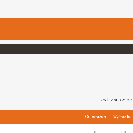
Znaleziono więcej
Odpowiedzi
Wyświetlon
0
250