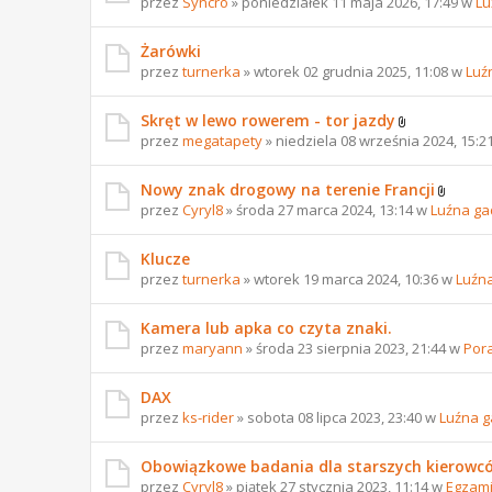
przez
Syncro
» poniedziałek 11 maja 2026, 17:49 w
Lu
Żarówki
przez
turnerka
» wtorek 02 grudnia 2025, 11:08 w
Luź
Skręt w lewo rowerem - tor jazdy
przez
megatapety
» niedziela 08 września 2024, 15:2
Nowy znak drogowy na terenie Francji
przez
Cyryl8
» środa 27 marca 2024, 13:14 w
Luźna ga
Klucze
przez
turnerka
» wtorek 19 marca 2024, 10:36 w
Luźn
Kamera lub apka co czyta znaki.
przez
maryann
» środa 23 sierpnia 2023, 21:44 w
Por
DAX
przez
ks-rider
» sobota 08 lipca 2023, 23:40 w
Luźna 
Obowiązkowe badania dla starszych kierowc
przez
Cyryl8
» piątek 27 stycznia 2023, 11:14 w
Egzami