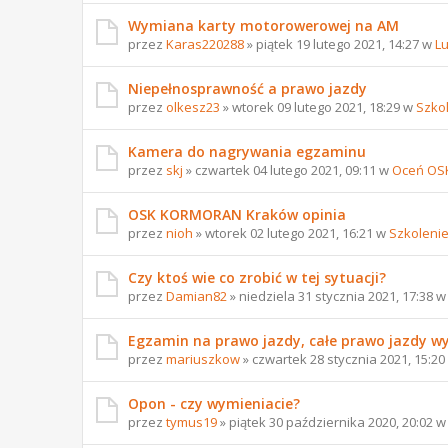
Wymiana karty motorowerowej na AM
przez
Karas220288
» piątek 19 lutego 2021, 14:27 w
L
Niepełnosprawność a prawo jazdy
przez
olkesz23
» wtorek 09 lutego 2021, 18:29 w
Szko
Kamera do nagrywania egzaminu
przez
skj
» czwartek 04 lutego 2021, 09:11 w
Oceń OS
OSK KORMORAN Kraków opinia
przez
nioh
» wtorek 02 lutego 2021, 16:21 w
Szkoleni
Czy ktoś wie co zrobić w tej sytuacji?
przez
Damian82
» niedziela 31 stycznia 2021, 17:38 
Egzamin na prawo jazdy, całe prawo jazdy w
przez
mariuszkow
» czwartek 28 stycznia 2021, 15:2
Opon - czy wymieniacie?
przez
tymus19
» piątek 30 października 2020, 20:02 