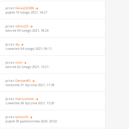
przez
Karas220288
piątek 19 lutego 2021, 14:27
przez
olkesz23
wtorek 09 lutego 2021, 18:29
przez
skj
czwartek 04 lutego 2021, 09:11
przez
nioh
wtorek 02 lutego 2021, 16:21
przez
Damian82
niedziela 31 stycznia 2021, 17:38
przez
mariuszkow
czwartek 28 stycznia 2021, 15:20
przez
tymus19
piątek 30 października 2020, 20:02