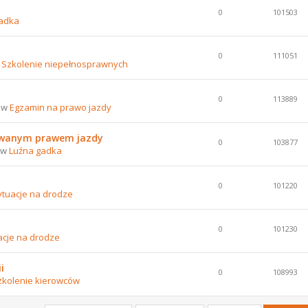
0
101503
adka
0
111051
w
Szkolenie niepełnosprawnych
0
113889
8 w
Egzamin na prawo jazdy
nowanym prawem jazdy
0
103877
8 w
Luźna gadka
0
101220
ytuacje na drodze
0
101230
acje na drodze
i
0
108993
zkolenie kierowców