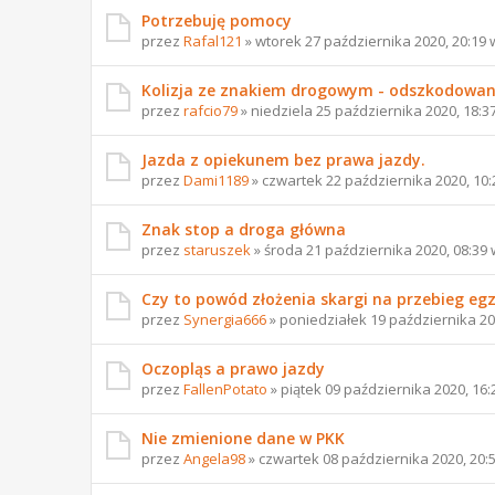
Potrzebuję pomocy
przez
Rafal121
» wtorek 27 października 2020, 20:19
Kolizja ze znakiem drogowym - odszkodowan
przez
rafcio79
» niedziela 25 października 2020, 18:3
Jazda z opiekunem bez prawa jazdy.
przez
Dami1189
» czwartek 22 października 2020, 10
Znak stop a droga główna
przez
staruszek
» środa 21 października 2020, 08:39
Czy to powód złożenia skargi na przebieg e
przez
Synergia666
» poniedziałek 19 października 20
Oczopląs a prawo jazdy
przez
FallenPotato
» piątek 09 października 2020, 16
Nie zmienione dane w PKK
przez
Angela98
» czwartek 08 października 2020, 20: