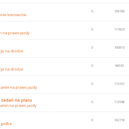
0
108760
enie kierowców
0
111825
n na prawo jazdy
0
100815
cje na drodze
0
98033
cje na drodze
0
113161
zamin na prawo jazdy
 zadań na placu
0
112948
amin na prawo jazdy
0
102718
 gadka