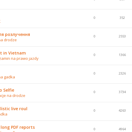
0
352
K
ля розлучення
0
2553
na drodze
t in Vietnam
0
1366
zamin na prawo jazdy
0
2326
na gadka
 Selfie
0
3734
acje na drodze
stic live roul
0
4263
adka
 long PDF reports
0
4964