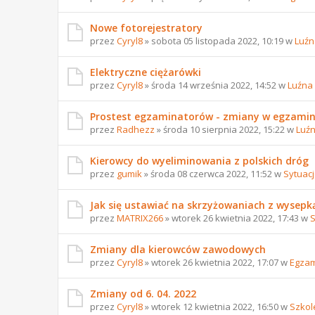
Nowe fotorejestratory
przez
Cyryl8
» sobota 05 listopada 2022, 10:19 w
Luźn
Elektryczne ciężarówki
przez
Cyryl8
» środa 14 września 2022, 14:52 w
Luźna
Prostest egzaminatorów - zmiany w egzami
przez
Radhezz
» środa 10 sierpnia 2022, 15:22 w
Luź
Kierowcy do wyeliminowania z polskich dróg
przez
gumik
» środa 08 czerwca 2022, 11:52 w
Sytuac
Jak się ustawiać na skrzyżowaniach z wysepk
przez
MATRIX266
» wtorek 26 kwietnia 2022, 17:43 w
S
Zmiany dla kierowców zawodowych
przez
Cyryl8
» wtorek 26 kwietnia 2022, 17:07 w
Egzam
Zmiany od 6. 04. 2022
przez
Cyryl8
» wtorek 12 kwietnia 2022, 16:50 w
Szkol