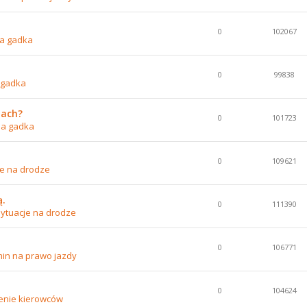
0
102067
a gadka
0
99838
 gadka
nach?
0
101723
na gadka
0
109621
je na drodze
ą.
0
111390
ytuacje na drodze
0
106771
in na prawo jazdy
0
104624
enie kierowców