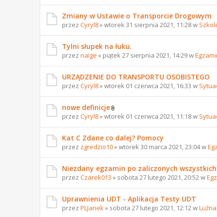
Zmiany w Ustawie o Transporcie Drogowym
przez
Cyryl8
» wtorek 31 sierpnia 2021, 11:28 w
Szkol
Tylni słupek na łuku.
przez
naige
» piątek 27 sierpnia 2021, 14:29 w
Egzami
URZĄDZENIE DO TRANSPORTU OSOBISTEGO
przez
Cyryl8
» wtorek 01 czerwca 2021, 16:33 w
Sytua
nowe definicje
przez
Cyryl8
» wtorek 01 czerwca 2021, 11:18 w
Sytua
Kat C Zdane co dalej? Pomocy
przez
zgredzio10
» wtorek 30 marca 2021, 23:04 w
Eg
Niezdany egzamin po zaliczonych wszystkich
przez
Czarek013
» sobota 27 lutego 2021, 20:52 w
Egz
Uprawnienia UDT - Aplikacja Testy UDT
przez
PLJanek
» sobota 27 lutego 2021, 12:12 w
Luźna