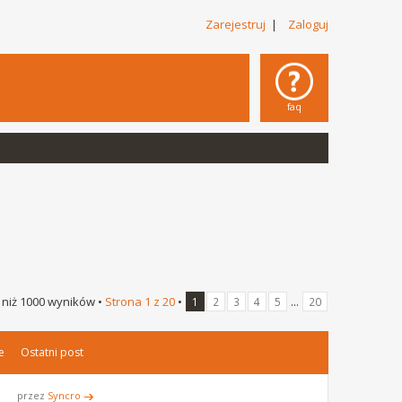
Zarejestruj
|
Zaloguj
faq
 niż 1000 wyników •
Strona
1
z
20
•
...
1
2
3
4
5
20
e
Ostatni post
przez
Syncro