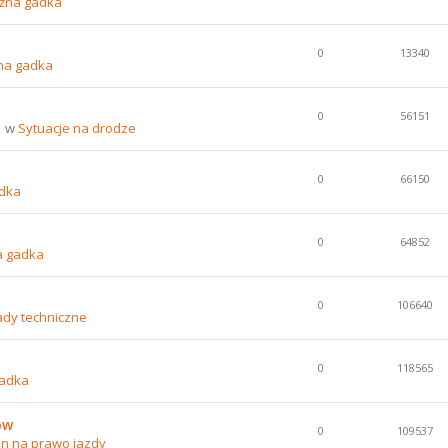
źna gadka
0
13340
na gadka
0
56151
1 w
Sytuacje na drodze
0
66150
dka
0
64852
a gadka
0
106640
ady techniczne
0
118565
gadka
ów
0
109537
n na prawo jazdy