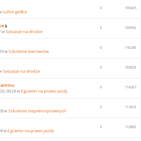
0
100425
 w
Luźna gadka
ie
0
100992
7 w
Sytuacje na drodze
0
110260
:29 w
Szkolenie kierowców
0
105029
 w
Sytuacje na drodze
gzaminu
0
116307
20, 00:26 w
Egzamin na prawo jazdy
0
111872
:28 w
Szkolenie niepełnosprawnych
0
112892
58 w
Egzamin na prawo jazdy