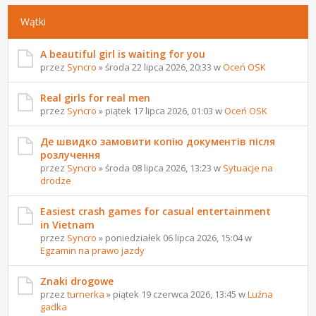
Wątki
A beautiful girl is waiting for you
przez
Syncro
» środa 22 lipca 2026, 20:33 w
Oceń OSK
Real girls for real men
przez
Syncro
» piątek 17 lipca 2026, 01:03 w
Oceń OSK
Де швидко замовити копію документів після
розлучення
przez
Syncro
» środa 08 lipca 2026, 13:23 w
Sytuacje na
drodze
Easiest crash games for casual entertainment
in Vietnam
przez
Syncro
» poniedziałek 06 lipca 2026, 15:04 w
Egzamin na prawo jazdy
Znaki drogowe
przez
turnerka
» piątek 19 czerwca 2026, 13:45 w
Luźna
gadka