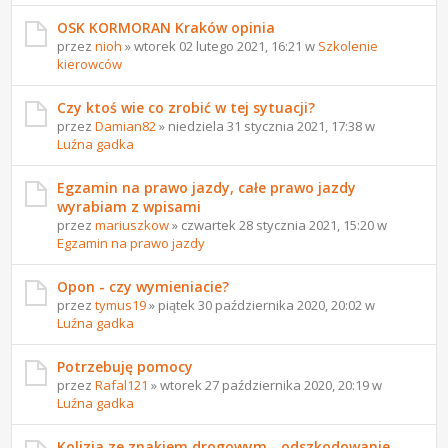
OSK KORMORAN Kraków opinia
przez
nioh
» wtorek 02 lutego 2021, 16:21 w
Szkolenie
kierowców
Czy ktoś wie co zrobić w tej sytuacji?
przez
Damian82
» niedziela 31 stycznia 2021, 17:38 w
Luźna gadka
Egzamin na prawo jazdy, całe prawo jazdy
wyrabiam z wpisami
przez
mariuszkow
» czwartek 28 stycznia 2021, 15:20 w
Egzamin na prawo jazdy
Opon - czy wymieniacie?
przez
tymus19
» piątek 30 października 2020, 20:02 w
Luźna gadka
Potrzebuję pomocy
przez
Rafal121
» wtorek 27 października 2020, 20:19 w
Luźna gadka
Kolizja ze znakiem drogowym - odszkodowanie