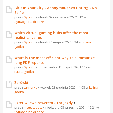
Girls In Your City - Anonymous Sex Dating - No
Selfie
przez
Syncro
» wtorek 02 czerwca 2026, 23:12 w
Sytuacje na drodze
Which virtual gaming hubs offer the most
realistic live roul
przez
Syncro
» wtorek 26 maja 2026, 13:24 w
Luźna
gadka
What is the most efficient way to summarize
long PDF reports
przez
Syncro
» poniedziałek 11 maja 2026, 17:49 w
Luźna gadka
Żarówki
przez
turnerka
» wtorek 02 grudnia 2025, 11:08 w
Luźna
gadka
Skręt w lewo rowerem - tor jazdy
przez
megatapety
» niedziela 08 września 2024, 15:21 w
Sytuacje na drodze