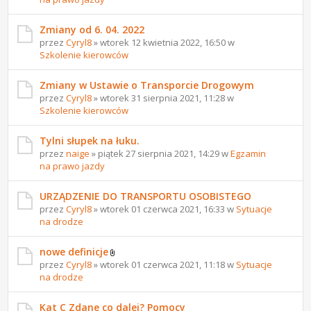
Zmiany od 6. 04. 2022
przez
Cyryl8
» wtorek 12 kwietnia 2022, 16:50 w
Szkolenie kierowców
Zmiany w Ustawie o Transporcie Drogowym
przez
Cyryl8
» wtorek 31 sierpnia 2021, 11:28 w
Szkolenie kierowców
Tylni słupek na łuku.
przez
naige
» piątek 27 sierpnia 2021, 14:29 w
Egzamin
na prawo jazdy
URZĄDZENIE DO TRANSPORTU OSOBISTEGO
przez
Cyryl8
» wtorek 01 czerwca 2021, 16:33 w
Sytuacje
na drodze
nowe definicje
przez
Cyryl8
» wtorek 01 czerwca 2021, 11:18 w
Sytuacje
na drodze
Kat C Zdane co dalej? Pomocy