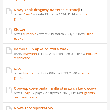
Nowy znak drogowy na terenie Francji
przez
Cyryl8
» środa 27 marca 2024, 13:14 w
Luźna
gadka
Klucze
przez
turnerka
» wtorek 19 marca 2024, 10:36 w
Luźna
gadka
Kamera lub apka co czyta znaki.
przez
maryann
» środa 23 sierpnia 2023, 21:44 w
Porady
techniczne
DAX
przez
ks-rider
» sobota 08 lipca 2023, 23:40 w
Luźna
gadka
Obowiązkowe badania dla starszych kierowców
przez
Cyryl8
» piątek 27 stycznia 2023, 11:14 w
Egzamin
na prawo jazdy
Nowe fotorejestratory