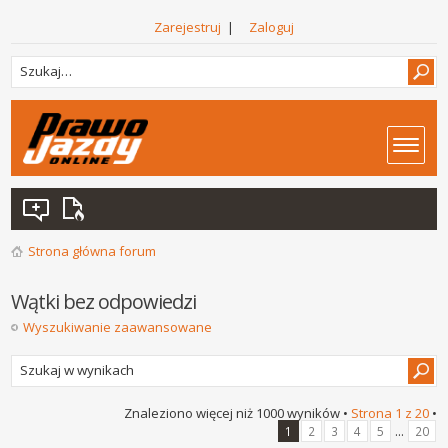
Zarejestruj
|
Zaloguj
Strona główna forum
Wątki bez odpowiedzi
Wyszukiwanie zaawansowane
Znaleziono więcej niż 1000 wyników •
Strona
1
z
20
•
...
1
2
3
4
5
20