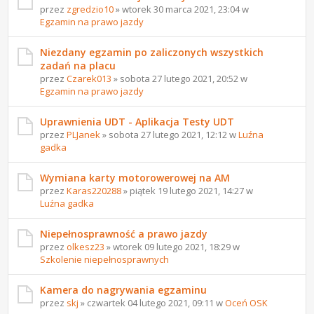
przez
zgredzio10
» wtorek 30 marca 2021, 23:04 w
Egzamin na prawo jazdy
Niezdany egzamin po zaliczonych wszystkich
zadań na placu
przez
Czarek013
» sobota 27 lutego 2021, 20:52 w
Egzamin na prawo jazdy
Uprawnienia UDT - Aplikacja Testy UDT
przez
PLJanek
» sobota 27 lutego 2021, 12:12 w
Luźna
gadka
Wymiana karty motorowerowej na AM
przez
Karas220288
» piątek 19 lutego 2021, 14:27 w
Luźna gadka
Niepełnosprawność a prawo jazdy
przez
olkesz23
» wtorek 09 lutego 2021, 18:29 w
Szkolenie niepełnosprawnych
Kamera do nagrywania egzaminu
przez
skj
» czwartek 04 lutego 2021, 09:11 w
Oceń OSK