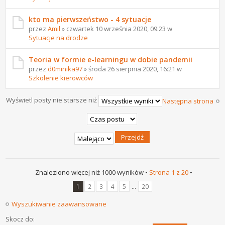
kto ma pierwszeństwo - 4 sytuacje
przez
Amil
» czwartek 10 września 2020, 09:23 w
Sytuacje na drodze
Teoria w formie e-learningu w dobie pandemii
przez
d0minika97
» środa 26 sierpnia 2020, 16:21 w
Szkolenie kierowców
Wyświetl posty nie starsze niż
Następna strona
Znaleziono więcej niż 1000 wyników •
Strona
1
z
20
•
...
1
2
3
4
5
20
Wyszukiwanie zaawansowane
Skocz do: