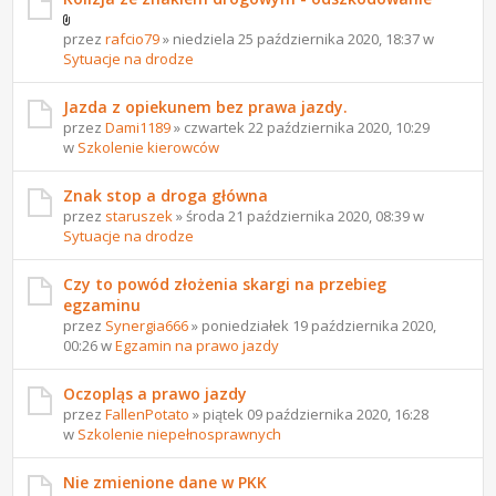
przez
rafcio79
» niedziela 25 października 2020, 18:37 w
Sytuacje na drodze
Jazda z opiekunem bez prawa jazdy.
przez
Dami1189
» czwartek 22 października 2020, 10:29
w
Szkolenie kierowców
Znak stop a droga główna
przez
staruszek
» środa 21 października 2020, 08:39 w
Sytuacje na drodze
Czy to powód złożenia skargi na przebieg
egzaminu
przez
Synergia666
» poniedziałek 19 października 2020,
00:26 w
Egzamin na prawo jazdy
Oczopląs a prawo jazdy
przez
FallenPotato
» piątek 09 października 2020, 16:28
w
Szkolenie niepełnosprawnych
Nie zmienione dane w PKK