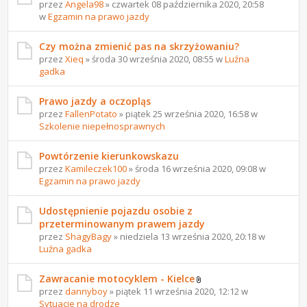
przez
Angela98
» czwartek 08 października 2020, 20:58
w
Egzamin na prawo jazdy
Czy można zmienić pas na skrzyżowaniu?
przez
Xieq
» środa 30 września 2020, 08:55 w
Luźna
gadka
Prawo jazdy a oczopląs
przez
FallenPotato
» piątek 25 września 2020, 16:58 w
Szkolenie niepełnosprawnych
Powtórzenie kierunkowskazu
przez
Kamileczek100
» środa 16 września 2020, 09:08 w
Egzamin na prawo jazdy
Udostępnienie pojazdu osobie z
przeterminowanym prawem jazdy
przez
ShagyBagy
» niedziela 13 września 2020, 20:18 w
Luźna gadka
Zawracanie motocyklem - Kielce
przez
dannyboy
» piątek 11 września 2020, 12:12 w
Sytuacje na drodze