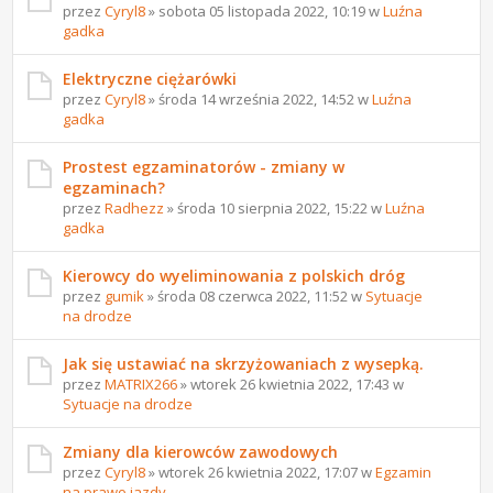
przez
Cyryl8
» sobota 05 listopada 2022, 10:19 w
Luźna
gadka
Elektryczne ciężarówki
przez
Cyryl8
» środa 14 września 2022, 14:52 w
Luźna
gadka
Prostest egzaminatorów - zmiany w
egzaminach?
przez
Radhezz
» środa 10 sierpnia 2022, 15:22 w
Luźna
gadka
Kierowcy do wyeliminowania z polskich dróg
przez
gumik
» środa 08 czerwca 2022, 11:52 w
Sytuacje
na drodze
Jak się ustawiać na skrzyżowaniach z wysepką.
przez
MATRIX266
» wtorek 26 kwietnia 2022, 17:43 w
Sytuacje na drodze
Zmiany dla kierowców zawodowych
przez
Cyryl8
» wtorek 26 kwietnia 2022, 17:07 w
Egzamin
na prawo jazdy