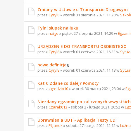
Zmiany w Ustawie o Transporcie Drogowym
przez
Cyryl8
» wtorek 31 sierpnia 2021, 11:28 w
Szkol
Tylni słupek na łuku.
przez
naige
» piątek 27 sierpnia 2021, 14:29 w
Egzami
URZĄDZENIE DO TRANSPORTU OSOBISTEGO
przez
Cyryl8
» wtorek 01 czerwca 2021, 16:33 w
Sytua
nowe definicje
przez
Cyryl8
» wtorek 01 czerwca 2021, 11:18 w
Sytua
Kat C Zdane co dalej? Pomocy
przez
zgredzio10
» wtorek 30 marca 2021, 23:04 w
Eg
Niezdany egzamin po zaliczonych wszystkich
przez
Czarek013
» sobota 27 lutego 2021, 20:52 w
Egz
Uprawnienia UDT - Aplikacja Testy UDT
przez
PLJanek
» sobota 27 lutego 2021, 12:12 w
Luźna