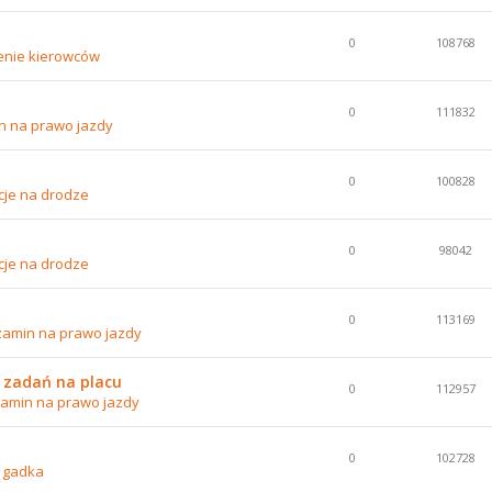
0
108768
enie kierowców
0
111832
n na prawo jazdy
0
100828
cje na drodze
0
98042
cje na drodze
0
113169
zamin na prawo jazdy
 zadań na placu
0
112957
amin na prawo jazdy
0
102728
 gadka