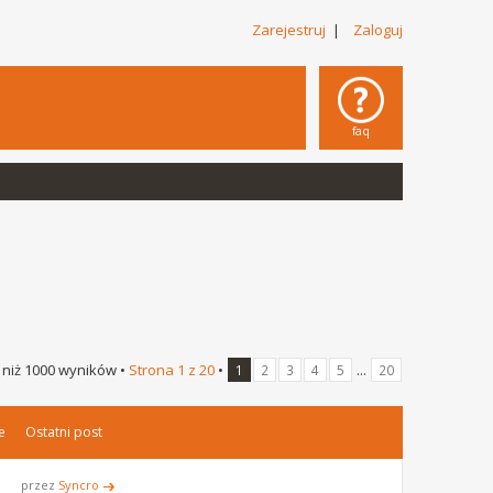
Zarejestruj
|
Zaloguj
faq
 niż 1000 wyników •
Strona
1
z
20
•
...
1
2
3
4
5
20
e
Ostatni post
przez
Syncro