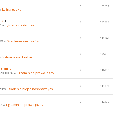
0
100433
 w
Luźna gadka
ie
0
101000
7 w
Sytuacje na drodze
0
110268
:29 w
Szkolenie kierowców
0
105036
 w
Sytuacje na drodze
gzaminu
0
116314
20, 00:26 w
Egzamin na prawo jazdy
0
111878
:28 w
Szkolenie niepełnosprawnych
0
112900
58 w
Egzamin na prawo jazdy