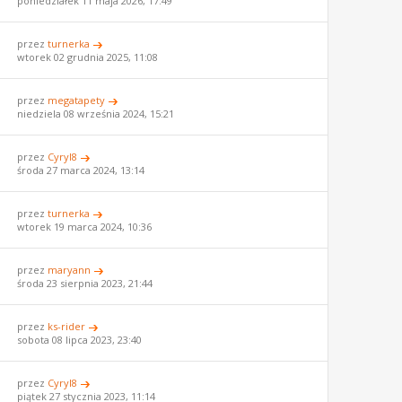
poniedziałek 11 maja 2026, 17:49
przez
turnerka
wtorek 02 grudnia 2025, 11:08
przez
megatapety
niedziela 08 września 2024, 15:21
przez
Cyryl8
środa 27 marca 2024, 13:14
przez
turnerka
wtorek 19 marca 2024, 10:36
przez
maryann
środa 23 sierpnia 2023, 21:44
przez
ks-rider
sobota 08 lipca 2023, 23:40
przez
Cyryl8
piątek 27 stycznia 2023, 11:14