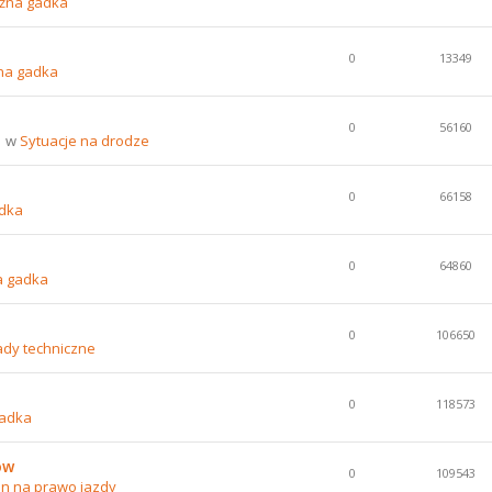
źna gadka
0
13349
na gadka
0
56160
1 w
Sytuacje na drodze
0
66158
dka
0
64860
a gadka
0
106650
ady techniczne
0
118573
gadka
ów
0
109543
n na prawo jazdy