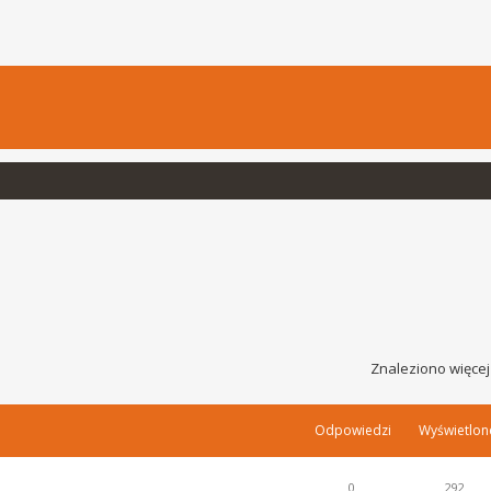
Znaleziono więcej
Odpowiedzi
Wyświetlon
0
292