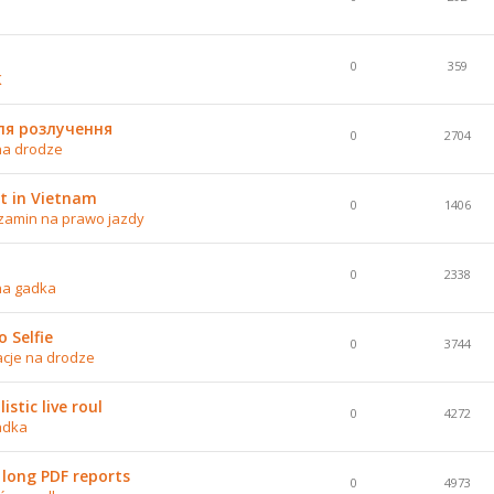
0
359
K
ля розлучення
0
2704
na drodze
t in Vietnam
0
1406
zamin na prawo jazdy
0
2338
na gadka
 Selfie
0
3744
acje na drodze
stic live roul
0
4272
adka
 long PDF reports
0
4973