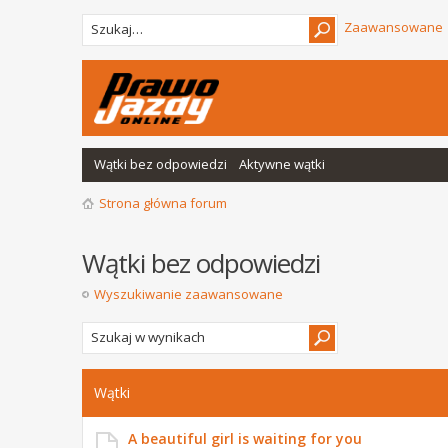
Zaawansowane
Wątki bez odpowiedzi
Aktywne wątki
Strona główna forum
Wątki bez odpowiedzi
Wyszukiwanie zaawansowane
Wątki
A beautiful girl is waiting for you