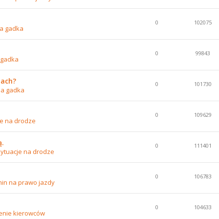
0
102075
a gadka
0
99843
 gadka
nach?
0
101730
na gadka
0
109629
je na drodze
ą.
0
111401
ytuacje na drodze
0
106783
in na prawo jazdy
0
104633
enie kierowców