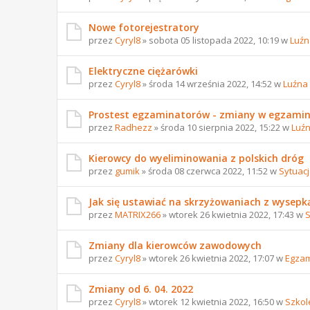
Nowe fotorejestratory
przez
Cyryl8
» sobota 05 listopada 2022, 10:19 w
Luźn
Elektryczne ciężarówki
przez
Cyryl8
» środa 14 września 2022, 14:52 w
Luźna
Prostest egzaminatorów - zmiany w egzami
przez
Radhezz
» środa 10 sierpnia 2022, 15:22 w
Luź
Kierowcy do wyeliminowania z polskich dróg
przez
gumik
» środa 08 czerwca 2022, 11:52 w
Sytuac
Jak się ustawiać na skrzyżowaniach z wysepk
przez
MATRIX266
» wtorek 26 kwietnia 2022, 17:43 w
S
Zmiany dla kierowców zawodowych
przez
Cyryl8
» wtorek 26 kwietnia 2022, 17:07 w
Egzam
Zmiany od 6. 04. 2022
przez
Cyryl8
» wtorek 12 kwietnia 2022, 16:50 w
Szkol