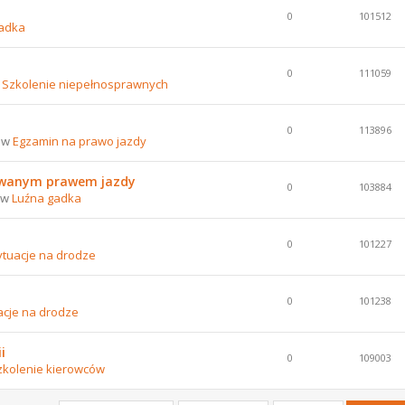
0
101512
adka
0
111059
w
Szkolenie niepełnosprawnych
0
113896
8 w
Egzamin na prawo jazdy
nowanym prawem jazdy
0
103884
8 w
Luźna gadka
0
101227
ytuacje na drodze
0
101238
acje na drodze
i
0
109003
zkolenie kierowców