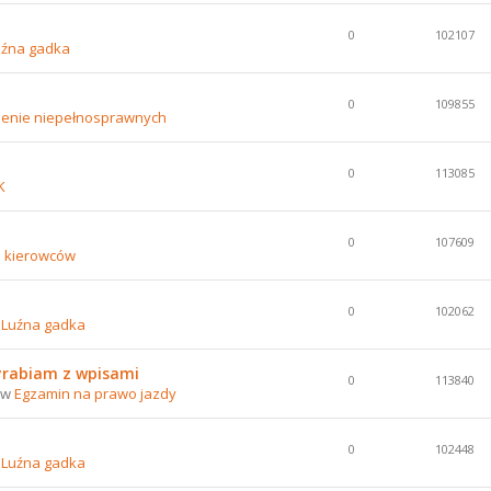
0
102107
uźna gadka
0
109855
lenie niepełnosprawnych
0
113085
K
0
107609
e kierowców
0
102062
w
Luźna gadka
yrabiam z wpisami
0
113840
0 w
Egzamin na prawo jazdy
0
102448
w
Luźna gadka