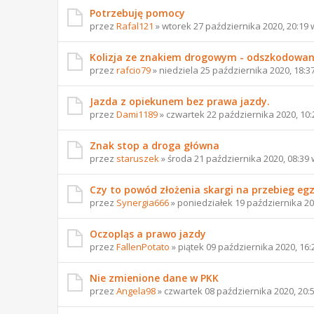
Potrzebuję pomocy
przez
Rafal121
» wtorek 27 października 2020, 20:19
Kolizja ze znakiem drogowym - odszkodowan
przez
rafcio79
» niedziela 25 października 2020, 18:3
Jazda z opiekunem bez prawa jazdy.
przez
Dami1189
» czwartek 22 października 2020, 10
Znak stop a droga główna
przez
staruszek
» środa 21 października 2020, 08:39
Czy to powód złożenia skargi na przebieg e
przez
Synergia666
» poniedziałek 19 października 20
Oczopląs a prawo jazdy
przez
FallenPotato
» piątek 09 października 2020, 16
Nie zmienione dane w PKK
przez
Angela98
» czwartek 08 października 2020, 20: