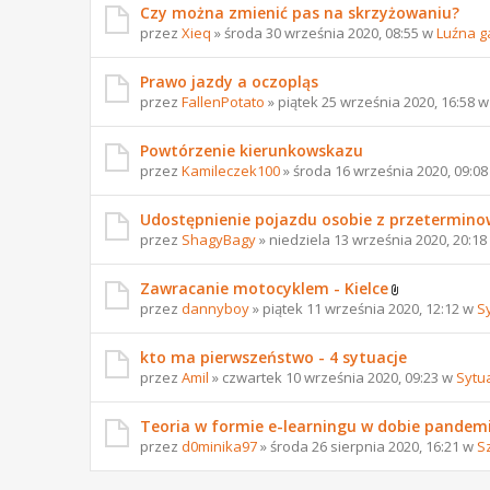
Czy można zmienić pas na skrzyżowaniu?
przez
Xieq
» środa 30 września 2020, 08:55 w
Luźna g
Prawo jazdy a oczopląs
przez
FallenPotato
» piątek 25 września 2020, 16:58 
Powtórzenie kierunkowskazu
przez
Kamileczek100
» środa 16 września 2020, 09:0
Udostępnienie pojazdu osobie z przetermi
przez
ShagyBagy
» niedziela 13 września 2020, 20:1
Zawracanie motocyklem - Kielce
przez
dannyboy
» piątek 11 września 2020, 12:12 w
S
kto ma pierwszeństwo - 4 sytuacje
przez
Amil
» czwartek 10 września 2020, 09:23 w
Sytu
Teoria w formie e-learningu w dobie pandemi
przez
d0minika97
» środa 26 sierpnia 2020, 16:21 w
S