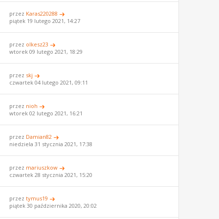
przez
Karas220288
piątek 19 lutego 2021, 14:27
przez
olkesz23
wtorek 09 lutego 2021, 18:29
przez
skj
czwartek 04 lutego 2021, 09:11
przez
nioh
wtorek 02 lutego 2021, 16:21
przez
Damian82
niedziela 31 stycznia 2021, 17:38
przez
mariuszkow
czwartek 28 stycznia 2021, 15:20
przez
tymus19
piątek 30 października 2020, 20:02