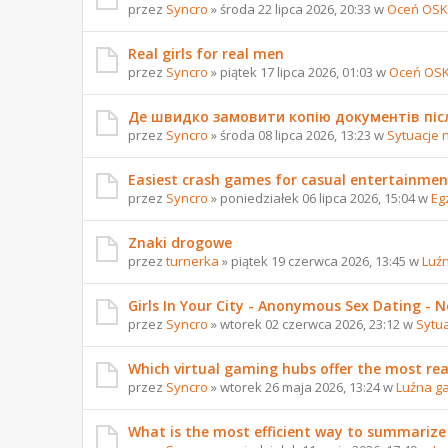
przez
Syncro
» środa 22 lipca 2026, 20:33 w
Oceń OSK
Real girls for real men
przez
Syncro
» piątek 17 lipca 2026, 01:03 w
Oceń OS
Де швидко замовити копію документів піс
przez
Syncro
» środa 08 lipca 2026, 13:23 w
Sytuacje 
Easiest crash games for casual entertainmen
przez
Syncro
» poniedziałek 06 lipca 2026, 15:04 w
Eg
Znaki drogowe
przez
turnerka
» piątek 19 czerwca 2026, 13:45 w
Luź
Girls In Your City - Anonymous Sex Dating - No
przez
Syncro
» wtorek 02 czerwca 2026, 23:12 w
Sytu
Which virtual gaming hubs offer the most reali
przez
Syncro
» wtorek 26 maja 2026, 13:24 w
Luźna g
What is the most efficient way to summarize