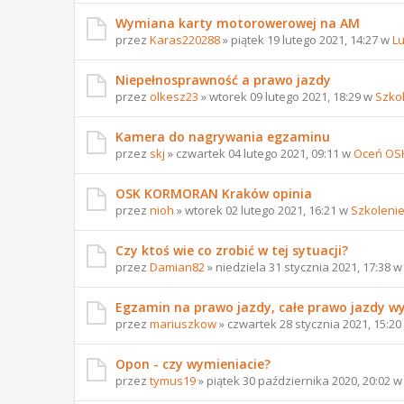
Wymiana karty motorowerowej na AM
przez
Karas220288
» piątek 19 lutego 2021, 14:27 w
L
Niepełnosprawność a prawo jazdy
przez
olkesz23
» wtorek 09 lutego 2021, 18:29 w
Szko
Kamera do nagrywania egzaminu
przez
skj
» czwartek 04 lutego 2021, 09:11 w
Oceń OS
OSK KORMORAN Kraków opinia
przez
nioh
» wtorek 02 lutego 2021, 16:21 w
Szkoleni
Czy ktoś wie co zrobić w tej sytuacji?
przez
Damian82
» niedziela 31 stycznia 2021, 17:38 
Egzamin na prawo jazdy, całe prawo jazdy w
przez
mariuszkow
» czwartek 28 stycznia 2021, 15:2
Opon - czy wymieniacie?
przez
tymus19
» piątek 30 października 2020, 20:02 