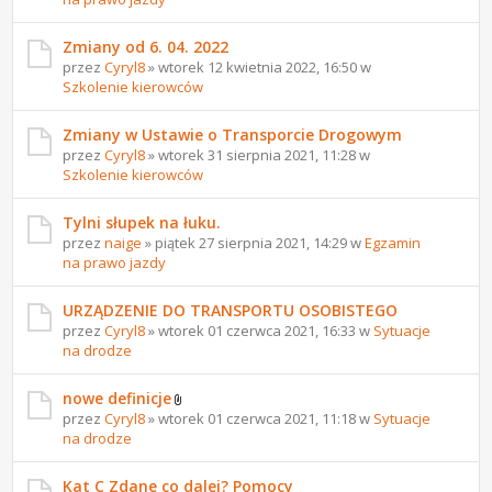
Zmiany od 6. 04. 2022
przez
Cyryl8
» wtorek 12 kwietnia 2022, 16:50 w
Szkolenie kierowców
Zmiany w Ustawie o Transporcie Drogowym
przez
Cyryl8
» wtorek 31 sierpnia 2021, 11:28 w
Szkolenie kierowców
Tylni słupek na łuku.
przez
naige
» piątek 27 sierpnia 2021, 14:29 w
Egzamin
na prawo jazdy
URZĄDZENIE DO TRANSPORTU OSOBISTEGO
przez
Cyryl8
» wtorek 01 czerwca 2021, 16:33 w
Sytuacje
na drodze
nowe definicje
przez
Cyryl8
» wtorek 01 czerwca 2021, 11:18 w
Sytuacje
na drodze
Kat C Zdane co dalej? Pomocy