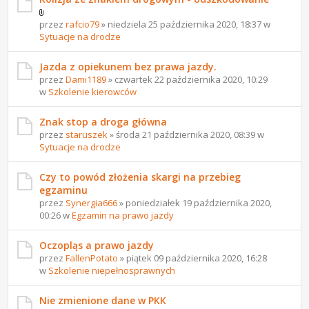
przez
rafcio79
» niedziela 25 października 2020, 18:37 w
Sytuacje na drodze
Jazda z opiekunem bez prawa jazdy.
przez
Dami1189
» czwartek 22 października 2020, 10:29
w
Szkolenie kierowców
Znak stop a droga główna
przez
staruszek
» środa 21 października 2020, 08:39 w
Sytuacje na drodze
Czy to powód złożenia skargi na przebieg
egzaminu
przez
Synergia666
» poniedziałek 19 października 2020,
00:26 w
Egzamin na prawo jazdy
Oczopląs a prawo jazdy
przez
FallenPotato
» piątek 09 października 2020, 16:28
w
Szkolenie niepełnosprawnych
Nie zmienione dane w PKK