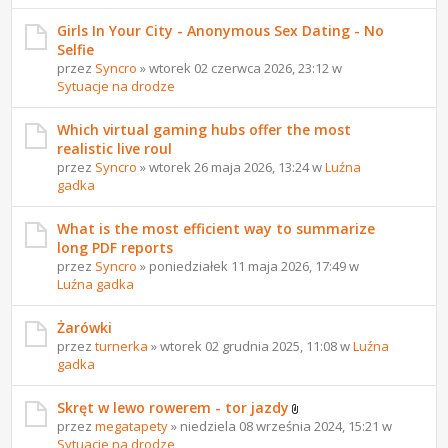
Girls In Your City - Anonymous Sex Dating - No
Selfie
przez
Syncro
» wtorek 02 czerwca 2026, 23:12 w
Sytuacje na drodze
Which virtual gaming hubs offer the most
realistic live roul
przez
Syncro
» wtorek 26 maja 2026, 13:24 w
Luźna
gadka
What is the most efficient way to summarize
long PDF reports
przez
Syncro
» poniedziałek 11 maja 2026, 17:49 w
Luźna gadka
Żarówki
przez
turnerka
» wtorek 02 grudnia 2025, 11:08 w
Luźna
gadka
Skręt w lewo rowerem - tor jazdy
przez
megatapety
» niedziela 08 września 2024, 15:21 w
Sytuacje na drodze