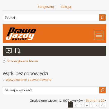
Zarejestruj
|
Zaloguj
Strona główna forum
Wątki bez odpowiedzi
Wyszukiwanie zaawansowane
Znaleziono więcej niż 1000 wyników •
Strona
1
z
20
•
...
1
2
3
4
5
20