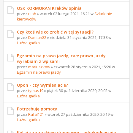
OSK KORMORAN Kraków opinia
przez
nioh
» wtorek 02 lutego 2021, 16:21 w
Szkolenie
kierowców
Czy ktoś wie co zrobić w tej sytuacji?
przez
Damian82
» niedziela 31 stycznia 2021, 17:38 w
Luźna gadka
Egzamin na prawo jazdy, całe prawo jazdy
wyrabiam z wpisami
przez
mariuszkow
» czwartek 28 stycznia 2021, 15:20 w
Egzamin na prawo jazdy
Opon - czy wymieniacie?
przez
tymus19
» piątek 30 października 2020, 20:02 w
Luźna gadka
Potrzebuję pomocy
przez
Rafal121
» wtorek 27 października 2020, 20:19 w
Luźna gadka
Kolizja ze znakiem drogowym - odszkodowanie