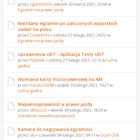
przez
zgredzio10
» wtorek 30 marca 2021, 23:04 w
Egzamin na prawo jazdy
Niezdany egzamin po zaliczonych wszystkich
zadań na placu
przez
Czarek013
» sobota 27 lutego 2021, 20:52 w
Egzamin na prawo jazdy
Uprawnienia UDT - Aplikacja Testy UDT
przez
PLJanek
» sobota 27 lutego 2021, 12:12 w
Luźna
gadka
Wymiana karty motorowerowej na AM
przez
Karas220288
» piątek 19 lutego 2021, 14:27 w
Luźna gadka
Niepełnosprawność a prawo jazdy
przez
olkesz23
» wtorek 09 lutego 2021, 18:29 w
Szkolenie niepełnosprawnych
Kamera do nagrywania egzaminu
przez
skj
» czwartek 04 lutego 2021, 09:11 w
Oceń OSK