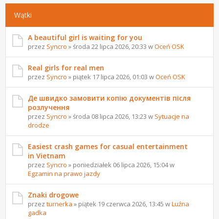
Wątki
A beautiful girl is waiting for you
przez
Syncro
» środa 22 lipca 2026, 20:33 w
Oceń OSK
Real girls for real men
przez
Syncro
» piątek 17 lipca 2026, 01:03 w
Oceń OSK
Де швидко замовити копію документів після
розлучення
przez
Syncro
» środa 08 lipca 2026, 13:23 w
Sytuacje na
drodze
Easiest crash games for casual entertainment
in Vietnam
przez
Syncro
» poniedziałek 06 lipca 2026, 15:04 w
Egzamin na prawo jazdy
Znaki drogowe
przez
turnerka
» piątek 19 czerwca 2026, 13:45 w
Luźna
gadka