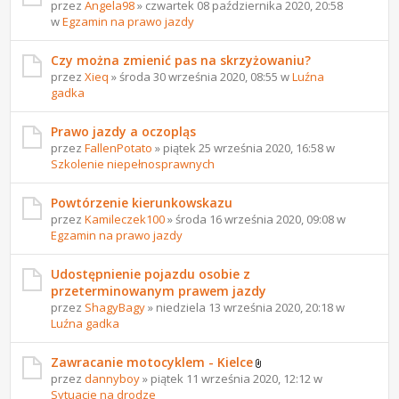
przez
Angela98
» czwartek 08 października 2020, 20:58
w
Egzamin na prawo jazdy
Czy można zmienić pas na skrzyżowaniu?
przez
Xieq
» środa 30 września 2020, 08:55 w
Luźna
gadka
Prawo jazdy a oczopląs
przez
FallenPotato
» piątek 25 września 2020, 16:58 w
Szkolenie niepełnosprawnych
Powtórzenie kierunkowskazu
przez
Kamileczek100
» środa 16 września 2020, 09:08 w
Egzamin na prawo jazdy
Udostępnienie pojazdu osobie z
przeterminowanym prawem jazdy
przez
ShagyBagy
» niedziela 13 września 2020, 20:18 w
Luźna gadka
Zawracanie motocyklem - Kielce
przez
dannyboy
» piątek 11 września 2020, 12:12 w
Sytuacje na drodze