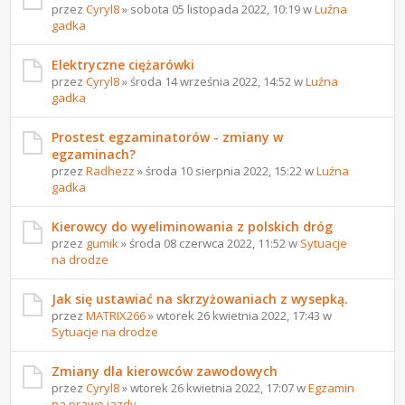
przez
Cyryl8
» sobota 05 listopada 2022, 10:19 w
Luźna
gadka
Elektryczne ciężarówki
przez
Cyryl8
» środa 14 września 2022, 14:52 w
Luźna
gadka
Prostest egzaminatorów - zmiany w
egzaminach?
przez
Radhezz
» środa 10 sierpnia 2022, 15:22 w
Luźna
gadka
Kierowcy do wyeliminowania z polskich dróg
przez
gumik
» środa 08 czerwca 2022, 11:52 w
Sytuacje
na drodze
Jak się ustawiać na skrzyżowaniach z wysepką.
przez
MATRIX266
» wtorek 26 kwietnia 2022, 17:43 w
Sytuacje na drodze
Zmiany dla kierowców zawodowych
przez
Cyryl8
» wtorek 26 kwietnia 2022, 17:07 w
Egzamin
na prawo jazdy