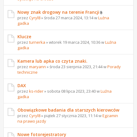
Nowy znak drogowy na terenie Francji
przez
Cyryl8
» środa 27 marca 2024, 13:14 w
Luźna
gadka
Klucze
przez
turnerka
» wtorek 19 marca 2024, 10:36 w
Luźna
gadka
Kamera lub apka co czyta znaki.
przez
maryann
» środa 23 sierpnia 2023, 21:44 w
Porady
techniczne
DAX
przez
ks-rider
» sobota 08 lipca 2023, 23:40 w
Luźna
gadka
Obowiązkowe badania dla starszych kierowców
przez
Cyryl8
» piątek 27 stycznia 2023, 11:14 w
Egzamin
na prawo jazdy
Nowe fotorejestratory