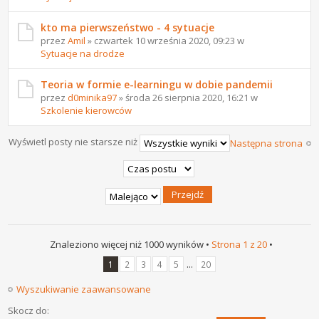
kto ma pierwszeństwo - 4 sytuacje
przez
Amil
» czwartek 10 września 2020, 09:23 w
Sytuacje na drodze
Teoria w formie e-learningu w dobie pandemii
przez
d0minika97
» środa 26 sierpnia 2020, 16:21 w
Szkolenie kierowców
Wyświetl posty nie starsze niż
Następna strona
Znaleziono więcej niż 1000 wyników •
Strona
1
z
20
•
...
1
2
3
4
5
20
Wyszukiwanie zaawansowane
Skocz do: