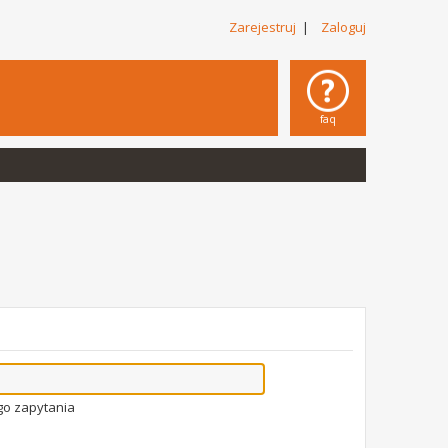
Zarejestruj
|
Zaloguj
faq
go zapytania