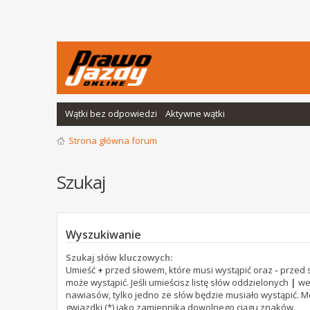
Wątki bez odpowiedzi
Aktywne wątki
Strona główna forum
Szukaj
Wyszukiwanie
Szukaj słów kluczowych:
Umieść
+
przed słowem, które musi wystąpić oraz
-
przed s
może wystąpić. Jeśli umieścisz listę słów oddzielonych
|
we
nawiasów, tylko jedno ze słów będzie musiało wystąpić. 
gwiazdki (*) jako zamiennika dowolnego ciągu znaków.