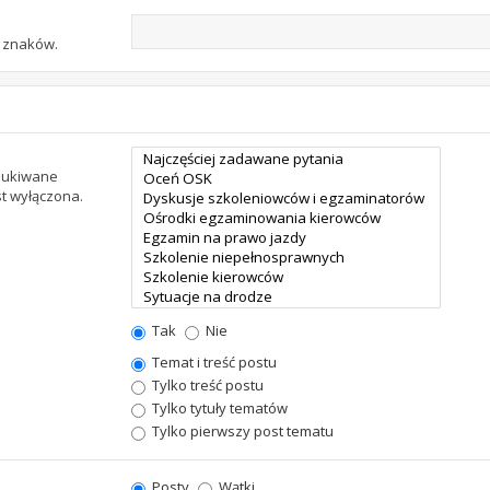
u znaków.
szukiwane
st wyłączona.
Tak
Nie
Temat i treść postu
Tylko treść postu
Tylko tytuły tematów
Tylko pierwszy post tematu
Posty
Wątki