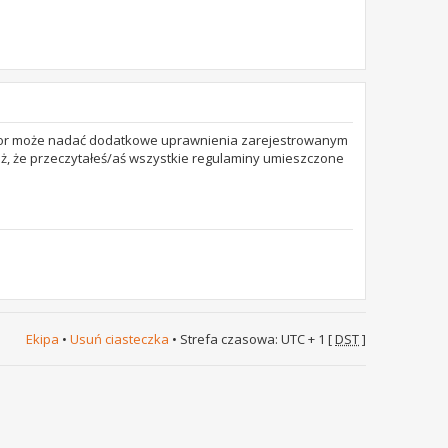
trator może nadać dodatkowe uprawnienia zarejestrowanym
też, że przeczytałeś/aś wszystkie regulaminy umieszczone
Ekipa
•
Usuń ciasteczka
• Strefa czasowa: UTC + 1 [
DST
]