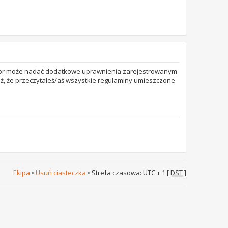
trator może nadać dodatkowe uprawnienia zarejestrowanym
też, że przeczytałeś/aś wszystkie regulaminy umieszczone
Ekipa
•
Usuń ciasteczka
• Strefa czasowa: UTC + 1 [
DST
]