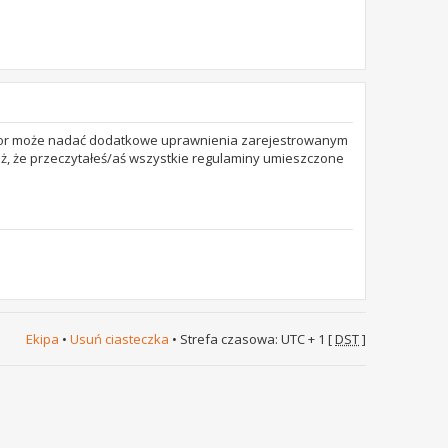
trator może nadać dodatkowe uprawnienia zarejestrowanym
też, że przeczytałeś/aś wszystkie regulaminy umieszczone
Ekipa
•
Usuń ciasteczka
• Strefa czasowa: UTC + 1 [
DST
]