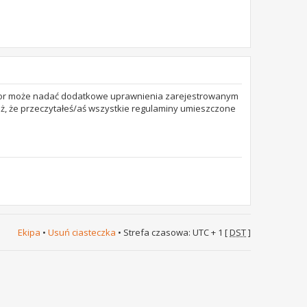
trator może nadać dodatkowe uprawnienia zarejestrowanym
też, że przeczytałeś/aś wszystkie regulaminy umieszczone
Ekipa
•
Usuń ciasteczka
• Strefa czasowa: UTC + 1 [
DST
]