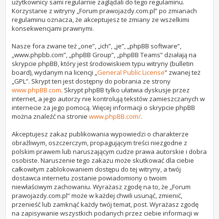
użytkownicy sami regularnie zaglądali do tego regulaminu.
Korzystanie z witryny „Forum prawojazdy.com.pl” po zmianach
regulaminu oznacza, że akceptujesz te zmiany ze wszelkimi
konsekwencjami prawnymi.
Nasze fora zwane też „one”, „ich”, „je”, „phpBB software”,
„www.phpbb.com”, „phpBB Group”, „phpBB Teams” działają na
skrypcie phpBB, który jest środowiskiem typu witryny (bulletin
board), wydanym na licencji „
General Public License
” zwanej też
„GPL”. Skrypt ten jest dostępny do pobrania ze strony
www.phpBB.com
. Skrypt phpBB tylko ułatwia dyskusje przez
internet, a jego autorzy nie kontrolują tekstów zamieszczanych w
internecie za jego pomocą. Więcej informacji o skrypcie phpBB
można znaleźć na stronie
www.phpBB.com/
.
Akceptujesz zakaz publikowania wypowiedzi o charakterze
obraźliwym, oszczerczym, propagującym treści niezgodne z
polskim prawem lub naruszającym cudze prawa autorskie i dobra
osobiste. Naruszenie tego zakazu może skutkować dla ciebie
całkowitym zablokowaniem dostępu do tej witryny, a twój
dostawca internetu zostanie powiadomiony o twoim
niewłaściwym zachowaniu. Wyrażasz zgodę na to, że „Forum
prawojazdy.com.pl” może w każdej chwili usunąć, zmienić,
przenieść lub zamknąć każdy twój temat, post. Wyrażasz zgodę
na zapisywanie wszystkich podanych przez ciebie informacji w