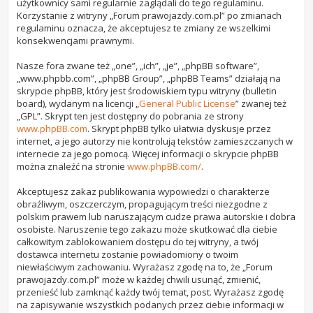
użytkownicy sami regularnie zaglądali do tego regulaminu.
Korzystanie z witryny „Forum prawojazdy.com.pl” po zmianach
regulaminu oznacza, że akceptujesz te zmiany ze wszelkimi
konsekwencjami prawnymi.
Nasze fora zwane też „one”, „ich”, „je”, „phpBB software”,
„www.phpbb.com”, „phpBB Group”, „phpBB Teams” działają na
skrypcie phpBB, który jest środowiskiem typu witryny (bulletin
board), wydanym na licencji „
General Public License
” zwanej też
„GPL”. Skrypt ten jest dostępny do pobrania ze strony
www.phpBB.com
. Skrypt phpBB tylko ułatwia dyskusje przez
internet, a jego autorzy nie kontrolują tekstów zamieszczanych w
internecie za jego pomocą. Więcej informacji o skrypcie phpBB
można znaleźć na stronie
www.phpBB.com/
.
Akceptujesz zakaz publikowania wypowiedzi o charakterze
obraźliwym, oszczerczym, propagującym treści niezgodne z
polskim prawem lub naruszającym cudze prawa autorskie i dobra
osobiste. Naruszenie tego zakazu może skutkować dla ciebie
całkowitym zablokowaniem dostępu do tej witryny, a twój
dostawca internetu zostanie powiadomiony o twoim
niewłaściwym zachowaniu. Wyrażasz zgodę na to, że „Forum
prawojazdy.com.pl” może w każdej chwili usunąć, zmienić,
przenieść lub zamknąć każdy twój temat, post. Wyrażasz zgodę
na zapisywanie wszystkich podanych przez ciebie informacji w