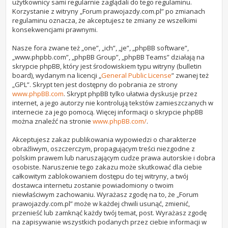
użytkownicy sami regularnie zaglądali do tego regulaminu.
Korzystanie z witryny „Forum prawojazdy.com.pl” po zmianach
regulaminu oznacza, że akceptujesz te zmiany ze wszelkimi
konsekwencjami prawnymi.
Nasze fora zwane też „one”, „ich”, „je”, „phpBB software”,
„www.phpbb.com”, „phpBB Group”, „phpBB Teams” działają na
skrypcie phpBB, który jest środowiskiem typu witryny (bulletin
board), wydanym na licencji „
General Public License
” zwanej też
„GPL”. Skrypt ten jest dostępny do pobrania ze strony
www.phpBB.com
. Skrypt phpBB tylko ułatwia dyskusje przez
internet, a jego autorzy nie kontrolują tekstów zamieszczanych w
internecie za jego pomocą. Więcej informacji o skrypcie phpBB
można znaleźć na stronie
www.phpBB.com/
.
Akceptujesz zakaz publikowania wypowiedzi o charakterze
obraźliwym, oszczerczym, propagującym treści niezgodne z
polskim prawem lub naruszającym cudze prawa autorskie i dobra
osobiste. Naruszenie tego zakazu może skutkować dla ciebie
całkowitym zablokowaniem dostępu do tej witryny, a twój
dostawca internetu zostanie powiadomiony o twoim
niewłaściwym zachowaniu. Wyrażasz zgodę na to, że „Forum
prawojazdy.com.pl” może w każdej chwili usunąć, zmienić,
przenieść lub zamknąć każdy twój temat, post. Wyrażasz zgodę
na zapisywanie wszystkich podanych przez ciebie informacji w