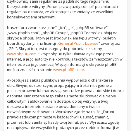
użytkownicy sami regularnie zaglądali do tego regulaminu.
Korzystanie z witryny „Forum prawojazdy.com.pl” po zmianach
regulaminu oznacza, że akceptujesz te zmiany ze wszelkimi
konsekwencjami prawnymi.
Nasze fora zwane też „one”, „ich”, „je”, „phpBB software”,
„www.phpbb.com”, „phpBB Group”, „phpBB Teams” działają na
skrypcie phpBB, który jest środowiskiem typu witryny (bulletin
board), wydanym na licencji „
General Public License
” zwanej też
„GPL”. Skrypt ten jest dostępny do pobrania ze strony
www.phpBB.com
. Skrypt phpBB tylko ułatwia dyskusje przez
internet, a jego autorzy nie kontrolują tekstów zamieszczanych w
internecie za jego pomocą. Więcej informacji o skrypcie phpBB
można znaleźć na stronie
www.phpBB.com/
.
Akceptujesz zakaz publikowania wypowiedzi o charakterze
obraźliwym, oszczerczym, propagującym treści niezgodne z
polskim prawem lub naruszającym cudze prawa autorskie i dobra
osobiste. Naruszenie tego zakazu może skutkować dla ciebie
całkowitym zablokowaniem dostępu do tej witryny, a twój
dostawca internetu zostanie powiadomiony o twoim
niewłaściwym zachowaniu. Wyrażasz zgodę na to, że „Forum
prawojazdy.com.pl” może w każdej chwili usunąć, zmienić,
przenieść lub zamknąć każdy twój temat, post. Wyrażasz zgodę
na zapisywanie wszystkich podanych przez ciebie informacji w