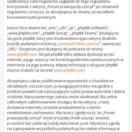
użytkownicy sami regularnie zaglądali do tego regulaminu.
Korzystanie z witryny „Forum prawojazdy.com.pl” po zmianach
regulaminu oznacza, że akceptujesz te zmiany ze wszelkimi
konsekwencjami prawnymi.
Nasze fora zwane też „one”, „ich”, „je”, „phpBB software”,
„www.phpbb.com”, „phpBB Group”, „phpBB Teams” działają na
skrypcie phpBB, który jest środowiskiem typu witryny (bulletin
board), wydanym na licencji „
General Public License
” zwanej też
„GPL”. Skrypt ten jest dostępny do pobrania ze strony
www.phpBB.com
. Skrypt phpBB tylko ułatwia dyskusje przez
internet, a jego autorzy nie kontrolują tekstów zamieszczanych w
internecie za jego pomocą. Więcej informacji o skrypcie phpBB
można znaleźć na stronie
www.phpBB.com/
.
Akceptujesz zakaz publikowania wypowiedzi o charakterze
obraźliwym, oszczerczym, propagującym treści niezgodne z
polskim prawem lub naruszającym cudze prawa autorskie i dobra
osobiste. Naruszenie tego zakazu może skutkować dla ciebie
całkowitym zablokowaniem dostępu do tej witryny, a twój
dostawca internetu zostanie powiadomiony o twoim
niewłaściwym zachowaniu. Wyrażasz zgodę na to, że „Forum
prawojazdy.com.pl” może w każdej chwili usunąć, zmienić,
przenieść lub zamknąć każdy twój temat, post. Wyrażasz zgodę
na zapisywanie wszystkich podanych przez ciebie informacji w