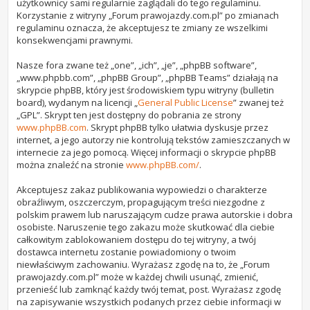
użytkownicy sami regularnie zaglądali do tego regulaminu.
Korzystanie z witryny „Forum prawojazdy.com.pl” po zmianach
regulaminu oznacza, że akceptujesz te zmiany ze wszelkimi
konsekwencjami prawnymi.
Nasze fora zwane też „one”, „ich”, „je”, „phpBB software”,
„www.phpbb.com”, „phpBB Group”, „phpBB Teams” działają na
skrypcie phpBB, który jest środowiskiem typu witryny (bulletin
board), wydanym na licencji „
General Public License
” zwanej też
„GPL”. Skrypt ten jest dostępny do pobrania ze strony
www.phpBB.com
. Skrypt phpBB tylko ułatwia dyskusje przez
internet, a jego autorzy nie kontrolują tekstów zamieszczanych w
internecie za jego pomocą. Więcej informacji o skrypcie phpBB
można znaleźć na stronie
www.phpBB.com/
.
Akceptujesz zakaz publikowania wypowiedzi o charakterze
obraźliwym, oszczerczym, propagującym treści niezgodne z
polskim prawem lub naruszającym cudze prawa autorskie i dobra
osobiste. Naruszenie tego zakazu może skutkować dla ciebie
całkowitym zablokowaniem dostępu do tej witryny, a twój
dostawca internetu zostanie powiadomiony o twoim
niewłaściwym zachowaniu. Wyrażasz zgodę na to, że „Forum
prawojazdy.com.pl” może w każdej chwili usunąć, zmienić,
przenieść lub zamknąć każdy twój temat, post. Wyrażasz zgodę
na zapisywanie wszystkich podanych przez ciebie informacji w