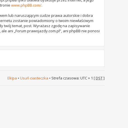
stronie
www.phpBB.com/
.
awem lub naruszającym cudze prawa autorskie i dobra
internetu zostanie powiadomiony o twoim niewłaściwym
dy twój temat, post. Wyrażasz zgodę na zapisywanie
 ale ani „Forum prawojazdy.com.pl”, ani phpBB nie ponosi
Ekipa
•
Usuń ciasteczka
• Strefa czasowa: UTC + 1 [
DST
]