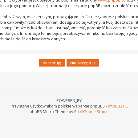
ie za jego pomocą. Więcej informacji o skrypcie phpBB można znaleźć na 
e obraźliwym, oszczerczym, propagującym treści niezgodne z polskim pr
bie całkowitym zablokowaniem dostępu do tej witryny, a twój dostawca 
com.pl” może w każdej chwili usunąć, zmienić, przenieść lub zamknąć każ
ie danych. Informacje te nie będą przekazywane nikomu bez twojej zgody,
ch może dojść do kradzieży danych.
POWERED_BY
Przyjazne użytkownikom polskie wsparcie phpBB3 -
phpBB3.PL
phpBB Metro Theme by
PixelGoose Studio