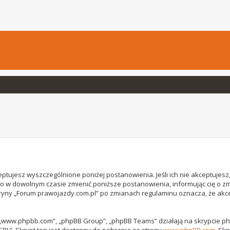
ptujesz wyszczególnione poniżej postanowienia. Jeśli ich nie akceptujesz, 
o w dowolnym czasie zmienić poniższe postanowienia, informując cię o z
witryny „Forum prawojazdy.com.pl” po zmianach regulaminu oznacza, że ak
, „www.phpbb.com”, „phpBB Group”, „phpBB Teams” działają na skrypcie phpB
GPL”. Skrypt ten jest dostępny do pobrania ze strony
www.phpBB.com
. Sk