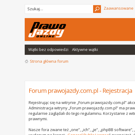
Zaawansowane
Wątki bez odpowiedzi
Aktywne wątki
Strona główna forum
Forum prawojazdy.com.pl - Rejestracja
Rejestrując się na witrynie „Forum prawojazdy.com.pl” akce
Administracja witryny „Forum prawojazdy.com.pl” ma praw
regularnie zaglądali do tego regulaminu. Korzystanie z 
prawnymi.
Nasze fora zwane też „one”, „ich”, „je”, „phpBB software”
wydanym na licencji „
General Public License
” zwanej też „