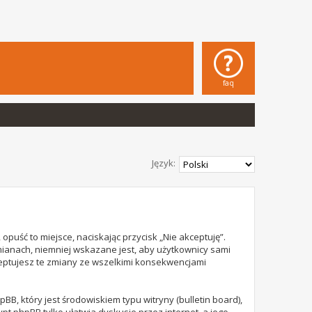
faq
Język:
opuść to miejsce, naciskając przycisk „Nie akceptuję”.
mianach, niemniej wskazane jest, aby użytkownicy sami
ceptujesz te zmiany ze wszelkimi konsekwencjami
B, który jest środowiskiem typu witryny (bulletin board),
rypt phpBB tylko ułatwia dyskusje przez internet, a jego