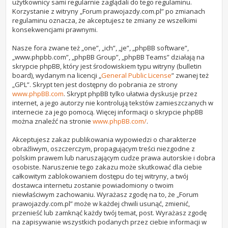
użytkownicy sami regularnie zaglądali do tego regulaminu.
Korzystanie z witryny „Forum prawojazdy.com.pl” po zmianach
regulaminu oznacza, że akceptujesz te zmiany ze wszelkimi
konsekwencjami prawnymi.
Nasze fora zwane też „one”, „ich”, „je”, „phpBB software”,
„www.phpbb.com”, „phpBB Group”, „phpBB Teams” działają na
skrypcie phpBB, który jest środowiskiem typu witryny (bulletin
board), wydanym na licencji „
General Public License
” zwanej też
„GPL”. Skrypt ten jest dostępny do pobrania ze strony
www.phpBB.com
. Skrypt phpBB tylko ułatwia dyskusje przez
internet, a jego autorzy nie kontrolują tekstów zamieszczanych w
internecie za jego pomocą. Więcej informacji o skrypcie phpBB
można znaleźć na stronie
www.phpBB.com/
.
Akceptujesz zakaz publikowania wypowiedzi o charakterze
obraźliwym, oszczerczym, propagującym treści niezgodne z
polskim prawem lub naruszającym cudze prawa autorskie i dobra
osobiste. Naruszenie tego zakazu może skutkować dla ciebie
całkowitym zablokowaniem dostępu do tej witryny, a twój
dostawca internetu zostanie powiadomiony o twoim
niewłaściwym zachowaniu. Wyrażasz zgodę na to, że „Forum
prawojazdy.com.pl” może w każdej chwili usunąć, zmienić,
przenieść lub zamknąć każdy twój temat, post. Wyrażasz zgodę
na zapisywanie wszystkich podanych przez ciebie informacji w