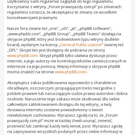
użytkownicy sami regularnie zaglądali do tego regulaminu.
Korzystanie z witryny „Forum prawojazdy.com.pl” po zmianach
regulaminu oznacza, że akceptujesz te zmiany ze wszelkimi
konsekwencjami prawnymi.
Nasze fora zwane też „one”, „ich”, „je”, „phpBB software”,
„www.phpbb.com”, „phpBB Group”, „phpBB Teams” działają na
skrypcie phpBB, który jest środowiskiem typu witryny (bulletin
board), wydanym na licencji „
General Public License
” zwanej też
„GPL”. Skrypt ten jest dostępny do pobrania ze strony
www.phpBB.com
. Skrypt phpBB tylko ułatwia dyskusje przez
internet, a jego autorzy nie kontrolują tekstów zamieszczanych w
internecie za jego pomocą. Więcej informacji o skrypcie phpBB
można znaleźć na stronie
www.phpBB.com/
.
Akceptujesz zakaz publikowania wypowiedzi o charakterze
obraźliwym, oszczerczym, propagującym treści niezgodne z
polskim prawem lub naruszającym cudze prawa autorskie i dobra
osobiste. Naruszenie tego zakazu może skutkować dla ciebie
całkowitym zablokowaniem dostępu do tej witryny, a twój
dostawca internetu zostanie powiadomiony o twoim
niewłaściwym zachowaniu. Wyrażasz zgodę na to, że „Forum
prawojazdy.com.pl” może w każdej chwili usunąć, zmienić,
przenieść lub zamknąć każdy twój temat, post. Wyrażasz zgodę
na zapisywanie wszystkich podanych przez ciebie informacji w