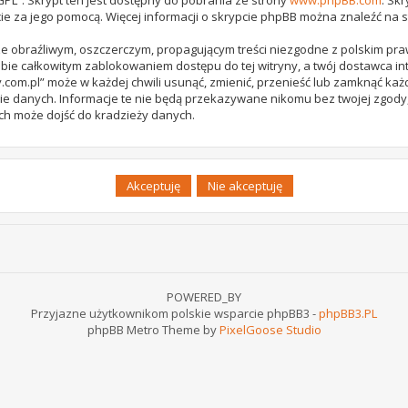
ie za jego pomocą. Więcej informacji o skrypcie phpBB można znaleźć na 
e obraźliwym, oszczerczym, propagującym treści niezgodne z polskim pr
bie całkowitym zablokowaniem dostępu do tej witryny, a twój dostawca 
com.pl” może w każdej chwili usunąć, zmienić, przenieść lub zamknąć każ
ie danych. Informacje te nie będą przekazywane nikomu bez twojej zgody,
ch może dojść do kradzieży danych.
POWERED_BY
Przyjazne użytkownikom polskie wsparcie phpBB3 -
phpBB3.PL
phpBB Metro Theme by
PixelGoose Studio