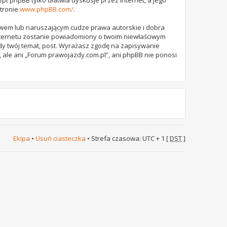
stronie
www.phpBB.com/
.
awem lub naruszającym cudze prawa autorskie i dobra
internetu zostanie powiadomiony o twoim niewłaściwym
dy twój temat, post. Wyrażasz zgodę na zapisywanie
 ale ani „Forum prawojazdy.com.pl”, ani phpBB nie ponosi
Ekipa
•
Usuń ciasteczka
• Strefa czasowa: UTC + 1 [
DST
]