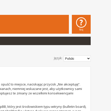
faq
Język:
opuść to miejsce, naciskając przycisk „Nie akceptuję”.
mianach, niemniej wskazane jest, aby użytkownicy sami
ceptujesz te zmiany ze wszelkimi konsekwencjami
B, który jest środowiskiem typu witryny (bulletin board),
rypt phpBB tylko ułatwia dyskusje przez internet, a jego