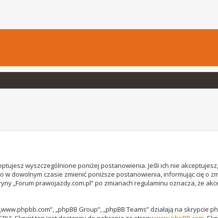
ptujesz wyszczególnione poniżej postanowienia. Jeśli ich nie akceptujesz, 
o w dowolnym czasie zmienić poniższe postanowienia, informując cię o z
witryny „Forum prawojazdy.com.pl” po zmianach regulaminu oznacza, że ak
, „www.phpbb.com”, „phpBB Group”, „phpBB Teams” działają na skrypcie phpB
GPL”. Skrypt ten jest dostępny do pobrania ze strony
www.phpBB.com
. Sk