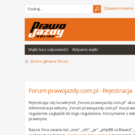
Zaawansowane
Wątki bez odpowiedzi
Aktywne wątki
Strona główna forum
Forum prawojazdy.com.pl - Rejestracja
Rejestrując się na witrynie „Forum prawojazdy.com.pl” akce
Administracja witryny „Forum prawojazdy.com.pl” ma praw
regularnie zaglądali do tego regulaminu. Korzystanie z 
prawnymi.
Nasze fora zwane też „one”, „ich”, „je”, „phpBB software”
wydanym na licencji „
General Public License
” zwanej też „