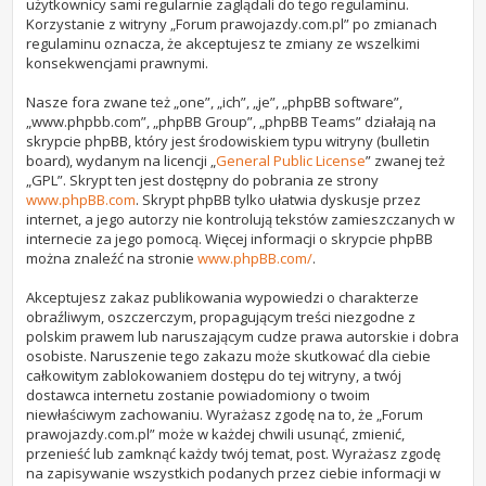
użytkownicy sami regularnie zaglądali do tego regulaminu.
Korzystanie z witryny „Forum prawojazdy.com.pl” po zmianach
regulaminu oznacza, że akceptujesz te zmiany ze wszelkimi
konsekwencjami prawnymi.
Nasze fora zwane też „one”, „ich”, „je”, „phpBB software”,
„www.phpbb.com”, „phpBB Group”, „phpBB Teams” działają na
skrypcie phpBB, który jest środowiskiem typu witryny (bulletin
board), wydanym na licencji „
General Public License
” zwanej też
„GPL”. Skrypt ten jest dostępny do pobrania ze strony
www.phpBB.com
. Skrypt phpBB tylko ułatwia dyskusje przez
internet, a jego autorzy nie kontrolują tekstów zamieszczanych w
internecie za jego pomocą. Więcej informacji o skrypcie phpBB
można znaleźć na stronie
www.phpBB.com/
.
Akceptujesz zakaz publikowania wypowiedzi o charakterze
obraźliwym, oszczerczym, propagującym treści niezgodne z
polskim prawem lub naruszającym cudze prawa autorskie i dobra
osobiste. Naruszenie tego zakazu może skutkować dla ciebie
całkowitym zablokowaniem dostępu do tej witryny, a twój
dostawca internetu zostanie powiadomiony o twoim
niewłaściwym zachowaniu. Wyrażasz zgodę na to, że „Forum
prawojazdy.com.pl” może w każdej chwili usunąć, zmienić,
przenieść lub zamknąć każdy twój temat, post. Wyrażasz zgodę
na zapisywanie wszystkich podanych przez ciebie informacji w