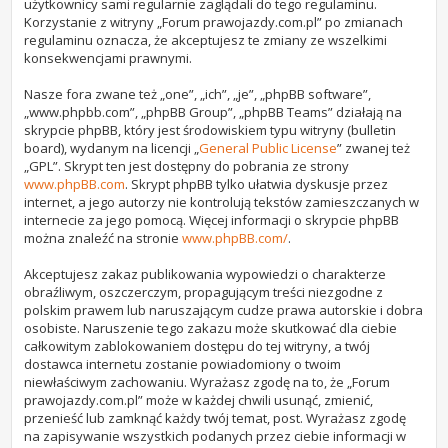
użytkownicy sami regularnie zaglądali do tego regulaminu.
Korzystanie z witryny „Forum prawojazdy.com.pl” po zmianach
regulaminu oznacza, że akceptujesz te zmiany ze wszelkimi
konsekwencjami prawnymi.
Nasze fora zwane też „one”, „ich”, „je”, „phpBB software”,
„www.phpbb.com”, „phpBB Group”, „phpBB Teams” działają na
skrypcie phpBB, który jest środowiskiem typu witryny (bulletin
board), wydanym na licencji „
General Public License
” zwanej też
„GPL”. Skrypt ten jest dostępny do pobrania ze strony
www.phpBB.com
. Skrypt phpBB tylko ułatwia dyskusje przez
internet, a jego autorzy nie kontrolują tekstów zamieszczanych w
internecie za jego pomocą. Więcej informacji o skrypcie phpBB
można znaleźć na stronie
www.phpBB.com/
.
Akceptujesz zakaz publikowania wypowiedzi o charakterze
obraźliwym, oszczerczym, propagującym treści niezgodne z
polskim prawem lub naruszającym cudze prawa autorskie i dobra
osobiste. Naruszenie tego zakazu może skutkować dla ciebie
całkowitym zablokowaniem dostępu do tej witryny, a twój
dostawca internetu zostanie powiadomiony o twoim
niewłaściwym zachowaniu. Wyrażasz zgodę na to, że „Forum
prawojazdy.com.pl” może w każdej chwili usunąć, zmienić,
przenieść lub zamknąć każdy twój temat, post. Wyrażasz zgodę
na zapisywanie wszystkich podanych przez ciebie informacji w