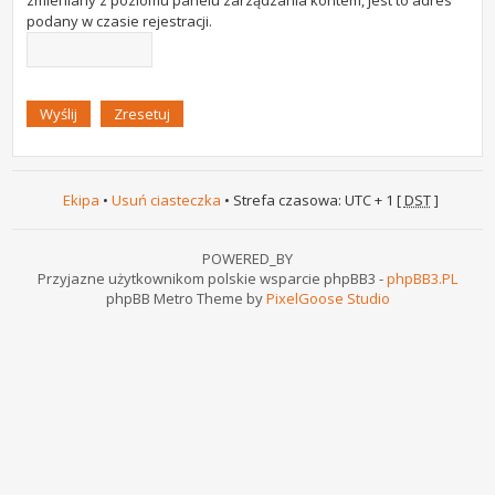
zmieniany z poziomu panelu zarządzania kontem, jest to adres
podany w czasie rejestracji.
Ekipa
•
Usuń ciasteczka
• Strefa czasowa: UTC + 1 [
DST
]
POWERED_BY
Przyjazne użytkownikom polskie wsparcie phpBB3 -
phpBB3.PL
phpBB Metro Theme by
PixelGoose Studio