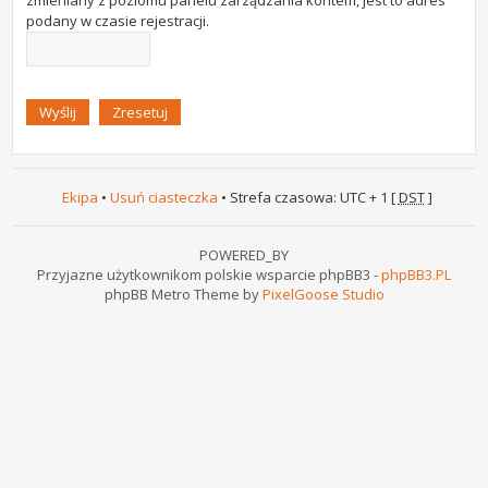
zmieniany z poziomu panelu zarządzania kontem, jest to adres
podany w czasie rejestracji.
Ekipa
•
Usuń ciasteczka
• Strefa czasowa: UTC + 1 [
DST
]
POWERED_BY
Przyjazne użytkownikom polskie wsparcie phpBB3 -
phpBB3.PL
phpBB Metro Theme by
PixelGoose Studio