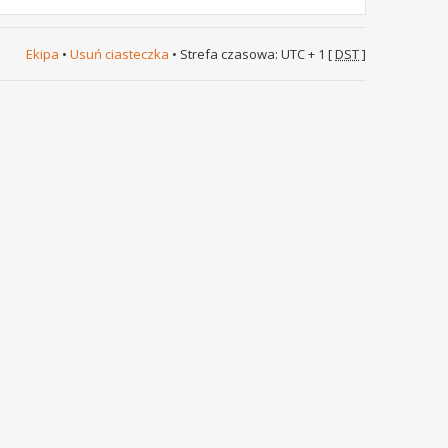
Ekipa
•
Usuń ciasteczka
• Strefa czasowa: UTC + 1 [
DST
]