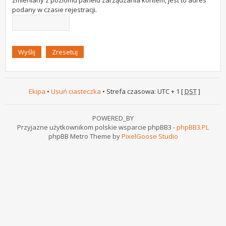
zmieniany z poziomu panelu zarządzania kontem, jest to adres
podany w czasie rejestracji.
Ekipa
•
Usuń ciasteczka
• Strefa czasowa: UTC + 1 [
DST
]
POWERED_BY
Przyjazne użytkownikom polskie wsparcie phpBB3 -
phpBB3.PL
phpBB Metro Theme by
PixelGoose Studio