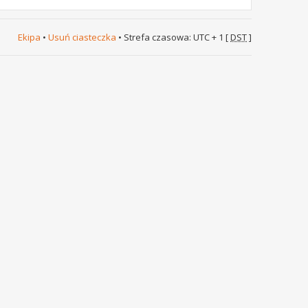
Ekipa
•
Usuń ciasteczka
• Strefa czasowa: UTC + 1 [
DST
]