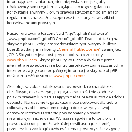
informując cię o zmianach, niemniej wskazane jest, aby
użytkownicy sami regularnie zaglądali do tego regulaminu.
Korzystanie z witryny „Forum prawojazdy.com.pl” po zmianach
regulaminu oznacza, że akceptujesz te zmiany ze wszelkimi
konsekwencjami prawnymi.
Nasze fora zwane też „one”, „ich”, „je”, „phpBB software”,
„www.phpbb.com”, „phpBB Group”, „phpBB Teams” działają na
skrypcie phpBB, który jest środowiskiem typu witryny (bulletin
board), wydanym na licencji „
General Public License
” zwanej też
„GPL”. Skrypt ten jest dostępny do pobrania ze strony
www.phpBB.com
. Skrypt phpBB tylko ułatwia dyskusje przez
internet, a jego autorzy nie kontrolują tekstów zamieszczanych w
internecie za jego pomocą. Więcej informacji o skrypcie phpBB
można znaleźć na stronie
www.phpBB.com/
.
Akceptujesz zakaz publikowania wypowiedzi o charakterze
obraźliwym, oszczerczym, propagującym treści niezgodne z
polskim prawem lub naruszającym cudze prawa autorskie i dobra
osobiste. Naruszenie tego zakazu może skutkować dla ciebie
całkowitym zablokowaniem dostępu do tej witryny, a twój
dostawca internetu zostanie powiadomiony o twoim
niewłaściwym zachowaniu. Wyrażasz zgodę na to, że „Forum
prawojazdy.com.pl” może w każdej chwili usunąć, zmienić,
przenieść lub zamknąć każdy twój temat, post. Wyrażasz zgodę