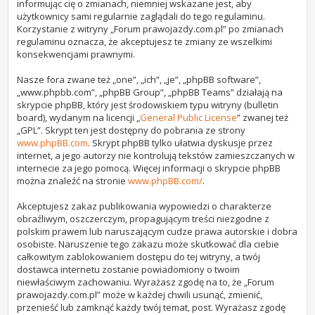
informując cię o zmianach, niemniej wskazane jest, aby
użytkownicy sami regularnie zaglądali do tego regulaminu.
Korzystanie z witryny „Forum prawojazdy.com.pl” po zmianach
regulaminu oznacza, że akceptujesz te zmiany ze wszelkimi
konsekwencjami prawnymi.
Nasze fora zwane też „one”, „ich”, „je”, „phpBB software”,
„www.phpbb.com”, „phpBB Group”, „phpBB Teams” działają na
skrypcie phpBB, który jest środowiskiem typu witryny (bulletin
board), wydanym na licencji „
General Public License
” zwanej też
„GPL”. Skrypt ten jest dostępny do pobrania ze strony
www.phpBB.com
. Skrypt phpBB tylko ułatwia dyskusje przez
internet, a jego autorzy nie kontrolują tekstów zamieszczanych w
internecie za jego pomocą. Więcej informacji o skrypcie phpBB
można znaleźć na stronie
www.phpBB.com/
.
Akceptujesz zakaz publikowania wypowiedzi o charakterze
obraźliwym, oszczerczym, propagującym treści niezgodne z
polskim prawem lub naruszającym cudze prawa autorskie i dobra
osobiste. Naruszenie tego zakazu może skutkować dla ciebie
całkowitym zablokowaniem dostępu do tej witryny, a twój
dostawca internetu zostanie powiadomiony o twoim
niewłaściwym zachowaniu. Wyrażasz zgodę na to, że „Forum
prawojazdy.com.pl” może w każdej chwili usunąć, zmienić,
przenieść lub zamknąć każdy twój temat, post. Wyrażasz zgodę