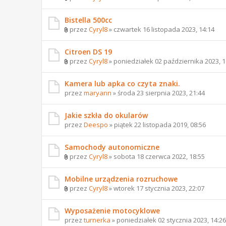
Bistella 500cc
przez
Cyryl8
» czwartek 16 listopada 2023, 14:14
Citroen DS 19
przez
Cyryl8
» poniedziałek 02 października 2023, 1
Kamera lub apka co czyta znaki.
przez
maryann
» środa 23 sierpnia 2023, 21:44
Jakie szkła do okularów
przez
Deespo
» piątek 22 listopada 2019, 08:56
Samochody autonomiczne
przez
Cyryl8
» sobota 18 czerwca 2022, 18:55
Mobilne urządzenia rozruchowe
przez
Cyryl8
» wtorek 17 stycznia 2023, 22:07
Wyposażenie motocyklowe
przez
turnerka
» poniedziałek 02 stycznia 2023, 14:26