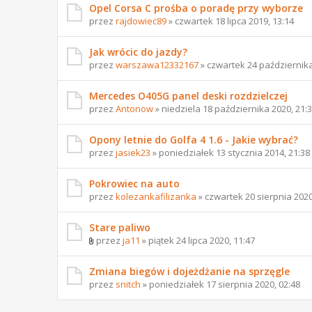
Opel Corsa C prośba o poradę przy wyborze
przez
rajdowiec89
» czwartek 18 lipca 2019, 13:14
Jak wrócic do jazdy?
przez
warszawa12332167
» czwartek 24 października
Mercedes O405G panel deski rozdzielczej
przez
Antonow
» niedziela 18 października 2020, 21:
Opony letnie do Golfa 4 1.6 - Jakie wybrać?
przez
jasiek23
» poniedziałek 13 stycznia 2014, 21:38
Pokrowiec na auto
przez
kolezankafilizanka
» czwartek 20 sierpnia 2020
Stare paliwo
przez
ja11
» piątek 24 lipca 2020, 11:47
Zmiana biegów i dojeżdżanie na sprzęgle
przez
snitch
» poniedziałek 17 sierpnia 2020, 02:48