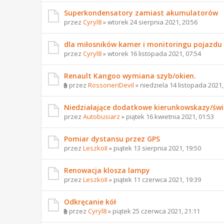
Superkondensatory zamiast akumulatorów
przez
Cyryl8
» wtorek 24 sierpnia 2021, 20:56
dla miłosników kamer i monitoringu pojazdu
przez
Cyryl8
» wtorek 16 listopada 2021, 07:54
Renault Kangoo wymiana szyb/okien.
przez
RossoneriDevil
» niedziela 14 listopada 2021,
Niedziałające dodatkowe kierunkowskazy/świ
przez
Autobusiarz
» piątek 16 kwietnia 2021, 01:53
Pomiar dystansu przez GPS
przez
LeszkoII
» piątek 13 sierpnia 2021, 19:50
Renowacja klosza lampy
przez
LeszkoII
» piątek 11 czerwca 2021, 19:39
Odkręcanie kół
przez
Cyryl8
» piątek 25 czerwca 2021, 21:11