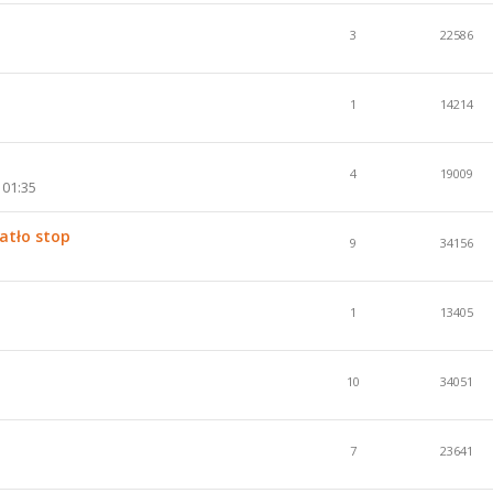
3
22586
1
14214
4
19009
 01:35
atło stop
9
34156
1
13405
10
34051
7
23641