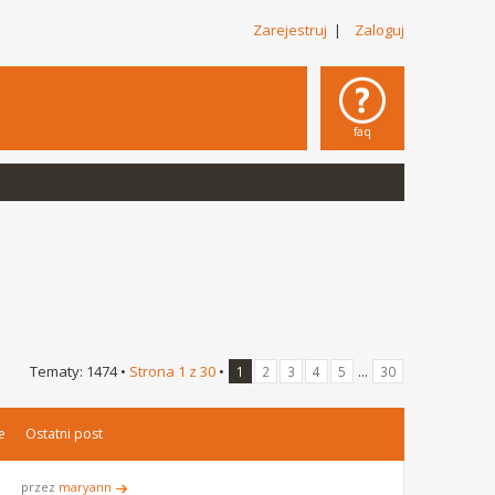
Zarejestruj
|
Zaloguj
faq
Tematy: 1474 •
Strona
1
z
30
•
...
1
2
3
4
5
30
e
Ostatni post
przez
maryann