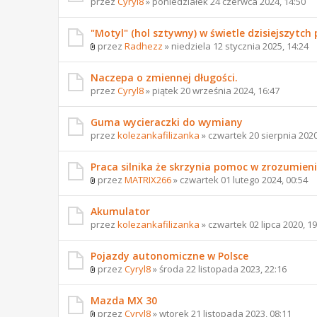
przez
Cyryl8
» poniedziałek 24 czerwca 2024, 14:50
"Motyl" (hol sztywny) w świetle dzisiejszytch
przez
Radhezz
» niedziela 12 stycznia 2025, 14:24
Naczepa o zmiennej długości.
przez
Cyryl8
» piątek 20 września 2024, 16:47
Guma wycieraczki do wymiany
przez
kolezankafilizanka
» czwartek 20 sierpnia 2020
Praca silnika że skrzynia pomoc w zrozumien
przez
MATRIX266
» czwartek 01 lutego 2024, 00:54
Akumulator
przez
kolezankafilizanka
» czwartek 02 lipca 2020, 19
Pojazdy autonomiczne w Polsce
przez
Cyryl8
» środa 22 listopada 2023, 22:16
Mazda MX 30
przez
Cyryl8
» wtorek 21 listopada 2023, 08:11