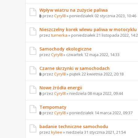
Wpływ wiatru na zużycie paliwa
przez
Cyryl8
» poniedziałek 02 stycznia 2023, 10:46
Nieszczelny korek wlewu paliwa w motocyklu
przez
turnerka
» poniedziałek 21 listopada 2022, 14:
Samochody ekologiczne
przez
Cyryl8
» czwartek 12 maja 2022, 14:33
Czarne skrzynki w samochodach
przez
Cyryl8
» piątek 22 kwietnia 2022, 20:18
Nowe źródła energii
przez
Cyryl8
» niedziela 08 maja 2022, 09:44
Tempomaty
przez
Cyryl8
» poniedziałek 14 marca 2022, 09:37
badanie techniczne samochodu
przez
kyliee
» niedziela 31 stycznia 2021, 21:54