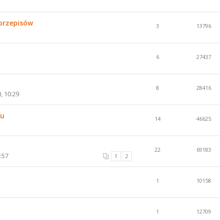
 przepisów
3
13796
6
27437
8
28416
, 10:29
iu
14
46625
22
69183
:57
1
2
1
10158
1
12709