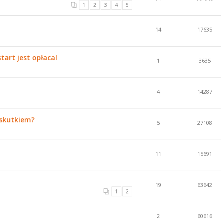
1
2
3
4
5
14
17635
art jest opłacal
1
3635
4
14287
 skutkiem?
5
27108
11
15691
19
63642
1
2
2
60616