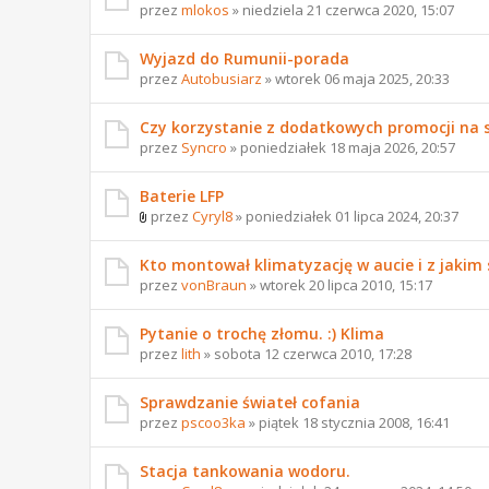
przez
mlokos
» niedziela 21 czerwca 2020, 15:07
Wyjazd do Rumunii-porada
przez
Autobusiarz
» wtorek 06 maja 2025, 20:33
Czy korzystanie z dodatkowych promocji na st
przez
Syncro
» poniedziałek 18 maja 2026, 20:57
Baterie LFP
przez
Cyryl8
» poniedziałek 01 lipca 2024, 20:37
Kto montował klimatyzację w aucie i z jakim
przez
vonBraun
» wtorek 20 lipca 2010, 15:17
Pytanie o trochę złomu. :) Klima
przez
lith
» sobota 12 czerwca 2010, 17:28
Sprawdzanie świateł cofania
przez
pscoo3ka
» piątek 18 stycznia 2008, 16:41
Stacja tankowania wodoru.