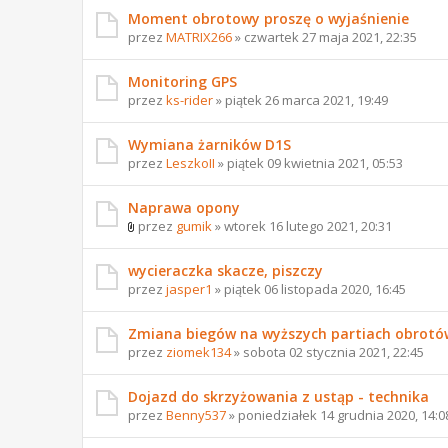
Moment obrotowy proszę o wyjaśnienie
przez
MATRIX266
» czwartek 27 maja 2021, 22:35
Monitoring GPS
przez
ks-rider
» piątek 26 marca 2021, 19:49
Wymiana żarników D1S
przez
LeszkoII
» piątek 09 kwietnia 2021, 05:53
Naprawa opony
przez
gumik
» wtorek 16 lutego 2021, 20:31
wycieraczka skacze, piszczy
przez
jasper1
» piątek 06 listopada 2020, 16:45
Zmiana biegów na wyższych partiach obrotów 
przez
ziomek134
» sobota 02 stycznia 2021, 22:45
Dojazd do skrzyżowania z ustąp - technika
przez
Benny537
» poniedziałek 14 grudnia 2020, 14:0