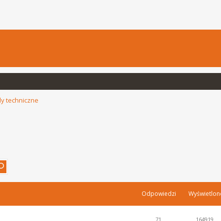
y techniczne
Odpowiedzi
Wyświetlon
71
164919