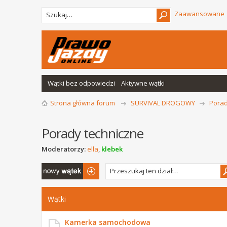
Zaawansowane
Wątki bez odpowiedzi
Aktywne wątki
Strona główna forum
SURVIVAL DROGOWY
Porad
Porady techniczne
Moderatorzy:
ella
,
klebek
Napisz wątek
Wątki
Kamerka samochodowa