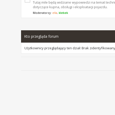
Tutaj mile będą widziane wypowiedzi na temat techni
dotyczące kupna, obsługi i eksploatacji pojazdu.
Moderatorzy:
ella
,
klebek
Kto przegląda forum
Użytkownicy przeglądający ten dział: Brak zidentyfikowan