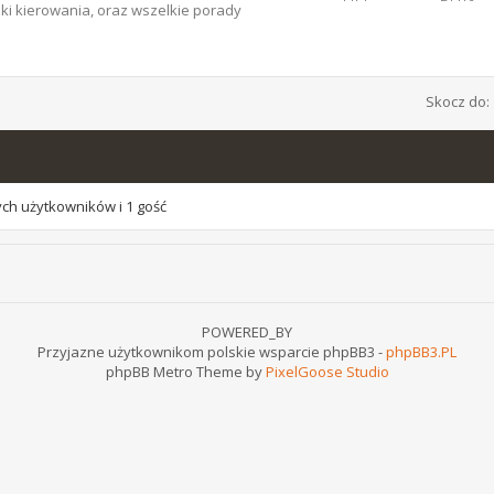
ki kierowania, oraz wszelkie porady
Skocz do:
ych użytkowników i 1 gość
POWERED_BY
Przyjazne użytkownikom polskie wsparcie phpBB3 -
phpBB3.PL
phpBB Metro Theme by
PixelGoose Studio