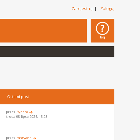
Zarejestruj
|
Zaloguj
faq
Ostatni post
przez
Syncro
środa 08 lipca 2026, 13:23
przez
maryann