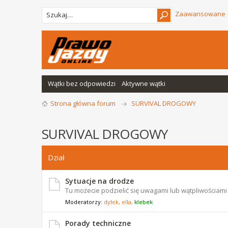
Zaawansowane
Wątki bez odpowiedzi
Aktywne wątki
Strona główna forum
SURVIVAL DROGOWY
SURVIVAL DROGOWY
Dział
Sytuacje na drodze
Tu możecie podzielić się uwagami lub wątpliwościam
Moderatorzy:
dylek
,
ella
,
klebek
Porady techniczne