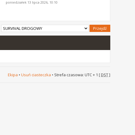
poniedziałek 13 lipca 2026, 10:10
Ekipa
•
Usuń ciasteczka
• Strefa czasowa: UTC + 1 [
DST
]