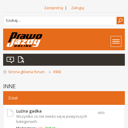
Zarejestruj
|
Zaloguj
Strona główna forum
INNE
INNE
Dział
Luźna gadka
4393
Wszystko co nie mieści się w powyższych
kategoriach.
Moderatorzy:
ella
,
klebek