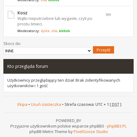
Kosz
599
Wątki niepotrzebne lub wygasłe, czyli po
prostu śmieci.
Moderatorzy:
dylek
,
ella
,
klebek
Skocz do:
Kto przegląda forum
Użytkownicy przeglądający ten dział: Brak zidentyfikowanych
użytkowników i 1 gość
Ekipa
•
Usuń ciasteczka
• Strefa czasowa: UTC + 1 [
DST
]
POWERED_BY
Przyjazne użytkownikom polskie wsparcie phpBB3 -
phpBB3.PL
phpBB Metro Theme by
PixelGoose Studio