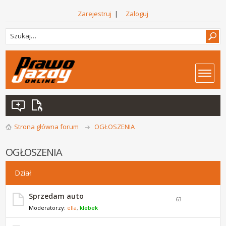
Zarejestruj
|
Zaloguj
Strona główna forum
OGŁOSZENIA
OGŁOSZENIA
Dział
Sprzedam auto
63
Moderatorzy:
ella
,
klebek