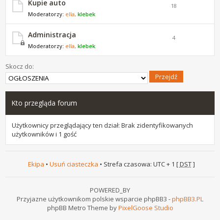
Kupie auto
18
Moderatorzy:
ella
,
klebek
Administracja
4
Moderatorzy:
ella
,
klebek
Skocz do:
Kto przegląda forum
Użytkownicy przeglądający ten dział: Brak zidentyfikowanych
użytkowników i 1 gość
Ekipa
•
Usuń ciasteczka
• Strefa czasowa: UTC + 1 [
DST
]
POWERED_BY
Przyjazne użytkownikom polskie wsparcie phpBB3 -
phpBB3.PL
phpBB Metro Theme by
PixelGoose Studio