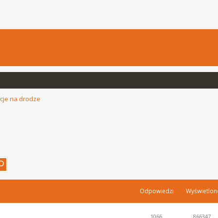
cje na drodze
Odpowiedzi
Wyświetlon
1066
866347