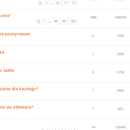
...
1
70
71
72
cznie"
1489
1088745
...
1
98
99
100
ля розлучення
0
2528
eża
1
2638
 Selfie
0
3734
calne dla każdego?
1
2004
na się odświeża?
1
895
74
150645