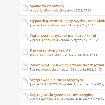
Spanie za kierownicą
przez
Cyryl8
» środa 28 czerwca 2023, 07:29
Wypadek p. Premier Beaty Szydło - odpowied
przez
LeszkoII
» wtorek 14 lutego 2017, 17:17
Wątpliwości dotyczące mandatu / kolizji
przez
sledzik1984
» środa 25 stycznia 2023, 17:13
Dziwna sprawa z kat. A1
przez
Radhezz
» sobota 21 stycznia 2023, 17:54
Zakaz skrętu w lewo,połączenie dwóch jezdni.
przez
Autobusiarz
» piątek 23 grudnia 2022, 01:05
Skrzyżowania o ruchu okrężnym
przez
STARYSZOFER
» piątek 13 października 2017, 
Czy to jest skrzyżowanie równorzędne
przez
RossoneriDevil
» środa 28 grudnia 2022, 00:5