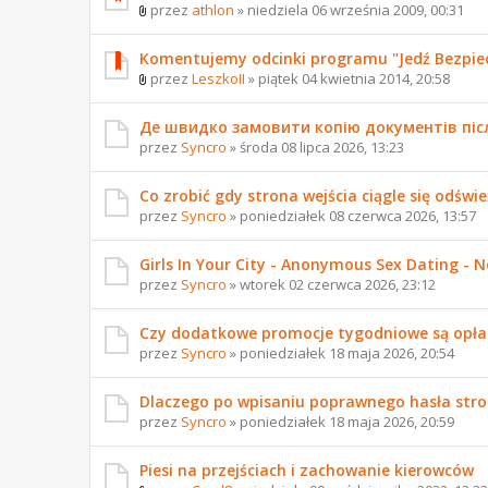
przez
athlon
» niedziela 06 września 2009, 00:31
Komentujemy odcinki programu "Jedź Bezpie
przez
LeszkoII
» piątek 04 kwietnia 2014, 20:58
Де швидко замовити копію документів піс
przez
Syncro
» środa 08 lipca 2026, 13:23
Co zrobić gdy strona wejścia ciągle się odświ
przez
Syncro
» poniedziałek 08 czerwca 2026, 13:57
Girls In Your City - Anonymous Sex Dating - No
przez
Syncro
» wtorek 02 czerwca 2026, 23:12
Czy dodatkowe promocje tygodniowe są opła
przez
Syncro
» poniedziałek 18 maja 2026, 20:54
Dlaczego po wpisaniu poprawnego hasła stro
przez
Syncro
» poniedziałek 18 maja 2026, 20:59
Piesi na przejściach i zachowanie kierowców