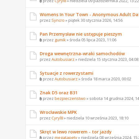
przez
Cyryl8
» niedziela 09 października 2022, 13:22
Womens In Your Town - Anonymous Adult Dati
przez
Syncro
» piątek 30 stycznia 2026, 14:56
Pan Przemysław nie ustępuje pieszym
przez
gumik
» środa 05 lipca 2023, 11:06
Droga wewnętrzna-wraki samochodów
przez
Autobusiarz
» niedziela 15 stycznia 2023, 04:08
Sytuacje z rowerzystami
przez
Autobusiarz
» środa 18 marca 2020, 00:02
Znak D5 oraz B31
przez
bezpieczenstwo
» sobota 14 grudnia 2024, 14
Wrocławskie MPK
przez
Cyryl8
» niedziela 10 września 2023, 18:10
Skręt w lewo rowerem - tor jazdy
przez
megatapety
» niedziela 08 września 2024, 15: