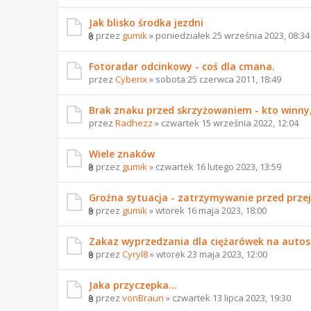
Jak blisko środka jezdni
przez
gumik
» poniedziałek 25 września 2023, 08:34
Fotoradar odcinkowy - coś dla cmana.
przez
Cyberix
» sobota 25 czerwca 2011, 18:49
Brak znaku przed skrzyżowaniem - kto winny
przez
Radhezz
» czwartek 15 września 2022, 12:04
Wiele znaków
przez
gumik
» czwartek 16 lutego 2023, 13:59
Groźna sytuacja - zatrzymywanie przed przejś
przez
gumik
» wtorek 16 maja 2023, 18:00
Zakaz wyprzedzania dla ciężarówek na autos
przez
Cyryl8
» wtorek 23 maja 2023, 12:00
Jaka przyczepka...
przez
vonBraun
» czwartek 13 lipca 2023, 19:30