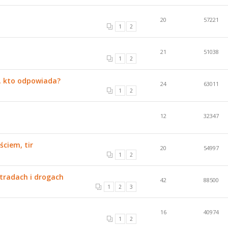
20
57221
1
2
21
51038
1
2
, kto odpowiada?
24
63011
1
2
12
32347
ciem, tir
20
54997
1
2
tradach i drogach
42
88500
1
2
3
16
40974
1
2