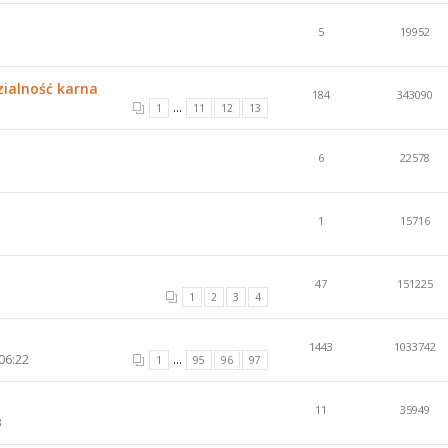
5
19952
zialność karna
184
343090
...
1
11
12
13
6
22578
1
15716
47
151225
1
2
3
4
1443
1033742
06:22
...
1
95
96
97
11
35949
3