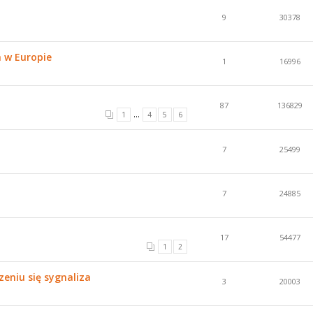
9
30378
h w Europie
1
16996
87
136829
...
1
4
5
6
7
25499
7
24885
17
54477
1
2
eniu się sygnaliza
3
20003