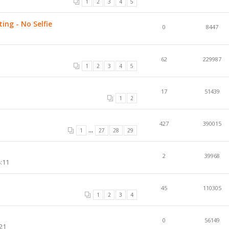
1
2
3
4
5
ng - No Selfie
0
8447
62
229987
1
2
3
4
5
17
51439
1
2
427
390015
...
1
27
28
29
2
39968
:11
45
110305
1
2
3
4
0
56149
21