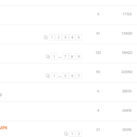
6
17726
61
134320
1
2
3
4
5
132
169622
...
1
7
8
9
93
223392
...
1
5
6
7
6
20055
9
4
26418
 MPK
21
53550
1
2