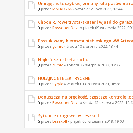
Umiejętność szybkiej zmiany kilu pasów na r
przez
MATRIX266
» wtorek 12 lipca 2022, 12:44
Chodnik, rowerzysta/skuter i wjazd do garażu
przez
RossoneriDevil
» piątek 09 września 2022, 09:
Poszukiwany kierowca niebieskiego VW Arteo
przez
gumik
» środa 10 sierpnia 2022, 13:44
Najkrótsza strefa ruchu
przez
gumik
» sobota 27 sierpnia 2022, 13:37
HULAJNOGI ELEKTRYCZNE
przez
Cyryl8
» wtorek 01 czerwca 2021, 16:28
Dopuszczalna prędkość, częstsze kontrole (p
przez
RossoneriDevil
» środa 15 czerwca 2022, 19:1
Sytuacje drogowe by LeszkoII
przez
LeszkoII
» piątek 06 września 2019, 19:03