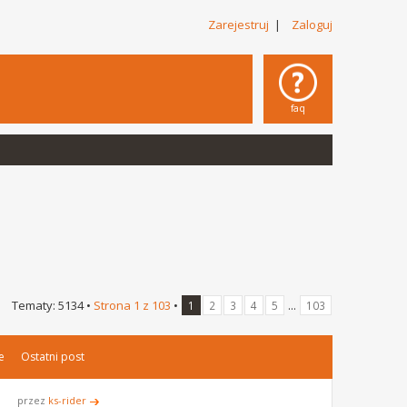
Zarejestruj
|
Zaloguj
faq
Tematy: 5134 •
Strona
1
z
103
•
...
1
2
3
4
5
103
e
Ostatni post
przez
ks-rider