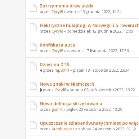
Zatrzymania praw jazdy
przez
Cyryl8
» wtorek 13 grudnia 2022, 14:24
Elektryczne hulajnogi w Norwegii i o rowerac
przez
Cyryl8
» poniedziałek 12 grudnia 2022, 12:05
Konfiskata auta
przez
Cyryl8
» czwartek 17 listopada 2022, 17:56
Dzieci na DTŚ
przez
mp0011
» piątek 18 listopada 2022, 23:34
Nowe znaki w Niemczech
przez
Cyryl8
» sobota 08 października 2022, 10:22
Nowa definicja skrzyżowania
przez
gumik
» piątek 23 września 2022, 10:29
Opuszczanie szlabanów,natychmiast po włącz
przez
Autobusiarz
» sobota 24 września 2022, 01:12