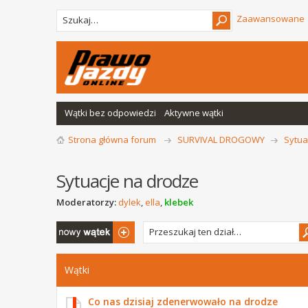
Zaawansowane
Wątki bez odpowiedzi
Aktywne wątki
Strona główna forum
SURVIVAL DROGOWY
Sytua
Sytuacje na drodze
Moderatorzy:
dylek
,
ella
,
klebek
Napisz wątek
Wątki
Co nas dzisiaj zdenerwowało na drodze