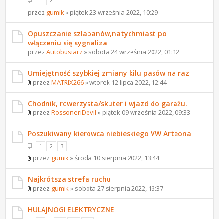
1
2
przez
gumik
» piątek 23 września 2022, 10:29
Opuszczanie szlabanów,natychmiast po
włączeniu się sygnaliza
przez
Autobusiarz
» sobota 24 września 2022, 01:12
Umiejętność szybkiej zmiany kilu pasów na raz
przez
MATRIX266
» wtorek 12 lipca 2022, 12:44
Chodnik, rowerzysta/skuter i wjazd do garażu.
przez
RossoneriDevil
» piątek 09 września 2022, 09:33
Poszukiwany kierowca niebieskiego VW Arteona
1
2
3
przez
gumik
» środa 10 sierpnia 2022, 13:44
Najkrótsza strefa ruchu
przez
gumik
» sobota 27 sierpnia 2022, 13:37
HULAJNOGI ELEKTRYCZNE