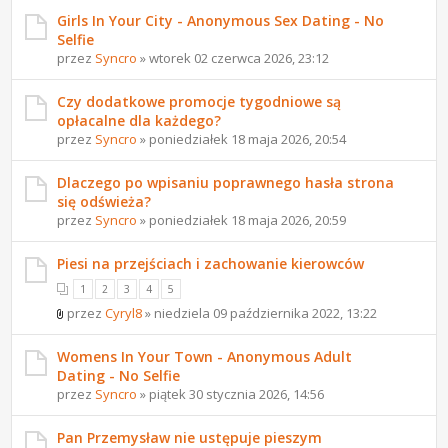
Girls In Your City - Anonymous Sex Dating - No
Selfie
przez
Syncro
» wtorek 02 czerwca 2026, 23:12
Czy dodatkowe promocje tygodniowe są
opłacalne dla każdego?
przez
Syncro
» poniedziałek 18 maja 2026, 20:54
Dlaczego po wpisaniu poprawnego hasła strona
się odświeża?
przez
Syncro
» poniedziałek 18 maja 2026, 20:59
Piesi na przejściach i zachowanie kierowców
1
2
3
4
5
przez
Cyryl8
» niedziela 09 października 2022, 13:22
Womens In Your Town - Anonymous Adult
Dating - No Selfie
przez
Syncro
» piątek 30 stycznia 2026, 14:56
Pan Przemysław nie ustępuje pieszym