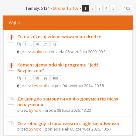
Tematy: 5134 •
Strona
1
z
103
•
...
1
2
3
4
5
103
Wątki
Co nas dzisiaj zdenerwowało na drodze
...
1
70
71
72
przez
athlon
» niedziela 06 września 2009, 00:31
Komentujemy odcinki programu "Jedź
Bezpiecznie"
...
1
98
99
100
przez
LeszkoII
» piątek 04 kwietnia 2014, 20:58
Де швидко замовити копію документів після
розлучення
przez
Syncro
» środa 08 lipca 2026, 13:23
Co zrobić gdy strona wejścia ciągle się odświeża
przez
Syncro
» poniedziałek 08 czerwca 2026, 13:57