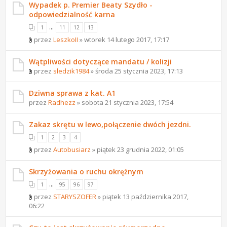
Wypadek p. Premier Beaty Szydło -
odpowiedzialność karna
...
1
11
12
13
przez
LeszkoII
» wtorek 14 lutego 2017, 17:17
Wątpliwości dotyczące mandatu / kolizji
przez
sledzik1984
» środa 25 stycznia 2023, 17:13
Dziwna sprawa z kat. A1
przez
Radhezz
» sobota 21 stycznia 2023, 17:54
Zakaz skrętu w lewo,połączenie dwóch jezdni.
1
2
3
4
przez
Autobusiarz
» piątek 23 grudnia 2022, 01:05
Skrzyżowania o ruchu okrężnym
...
1
95
96
97
przez
STARYSZOFER
» piątek 13 października 2017,
06:22