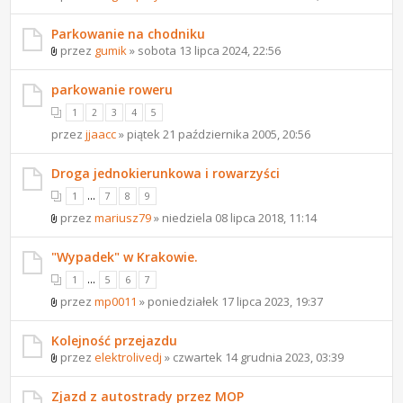
Parkowanie na chodniku
przez
gumik
» sobota 13 lipca 2024, 22:56
parkowanie roweru
1
2
3
4
5
przez
jjaacc
» piątek 21 października 2005, 20:56
Droga jednokierunkowa i rowarzyści
...
1
7
8
9
przez
mariusz79
» niedziela 08 lipca 2018, 11:14
"Wypadek" w Krakowie.
...
1
5
6
7
przez
mp0011
» poniedziałek 17 lipca 2023, 19:37
Kolejność przejazdu
przez
elektrolivedj
» czwartek 14 grudnia 2023, 03:39
Zjazd z autostrady przez MOP