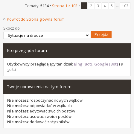
Tematy: 5134 •
Strona
1
z
103
•
...
1
2
3
4
5
103
Powrót do Strona główna forum
Skocz do:
Kto przegląda forum
Użytkownicy przeglądający ten dział:
Bing [Bot]
,
Google [Bot]
i 9
gości
Twoje uprawnienia na tym forum
Nie możesz
rozpoczynać nowych wątków
Nie możesz
odpowiadać w wątkach
Nie możesz
edytować swoich postów
Nie możesz
usuwać swoich postów
Nie możesz
dodawać załączników