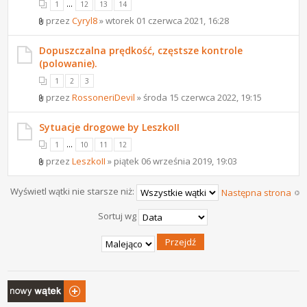
...
1
12
13
14
przez
Cyryl8
» wtorek 01 czerwca 2021, 16:28
Dopuszczalna prędkość, częstsze kontrole
(polowanie).
1
2
3
przez
RossoneriDevil
» środa 15 czerwca 2022, 19:15
Sytuacje drogowe by LeszkoII
...
1
10
11
12
przez
LeszkoII
» piątek 06 września 2019, 19:03
Wyświetl wątki nie starsze niż:
Następna strona
Sortuj wg
Napisz wątek