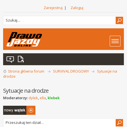
Zarejestruj
|
Zaloguj
Strona główna forum
SURVIVAL DROGOWY
Sytuacje na
drodze
Sytuacje na drodze
Moderatorzy:
dylek
,
ella
,
klebek
Napisz wątek