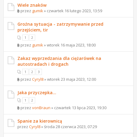
Wiele znaków
przez
gumik
» czwartek 16 lutego 2023, 13:59
Groźna sytuacja - zatrzymywanie przed
przejściem, tir
1
2
przez
gumik
» wtorek 16 maja 2023, 18:00
Zakaz wyprzedzania dla ciężarówek na
autostradach i drogach
1
2
3
przez
Cyryl8
» wtorek 23 maja 2023, 12:00
Jaka przyczepka...
1
2
przez
vonBraun
» czwartek 13 lipca 2023, 19:30
Spanie za kierownicą
przez
Cyryl8
» środa 28 czerwca 2023, 07:29