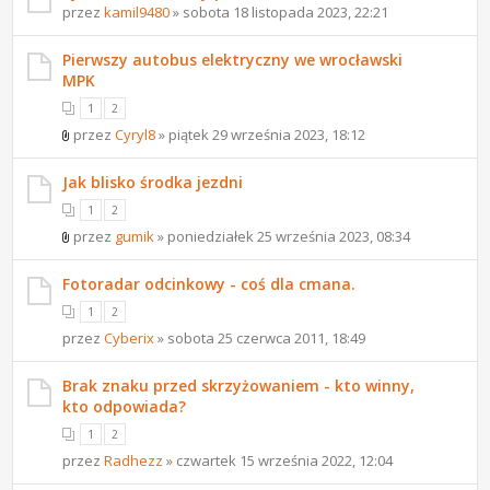
przez
kamil9480
» sobota 18 listopada 2023, 22:21
Pierwszy autobus elektryczny we wrocławski
MPK
1
2
przez
Cyryl8
» piątek 29 września 2023, 18:12
Jak blisko środka jezdni
1
2
przez
gumik
» poniedziałek 25 września 2023, 08:34
Fotoradar odcinkowy - coś dla cmana.
1
2
przez
Cyberix
» sobota 25 czerwca 2011, 18:49
Brak znaku przed skrzyżowaniem - kto winny,
kto odpowiada?
1
2
przez
Radhezz
» czwartek 15 września 2022, 12:04