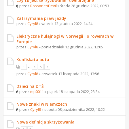
Czy to jest skrzyżowanie równorzędne
przez
RossoneriDevil
» środa 28 grudnia 2022, 00:53
Zatrzymania praw jazdy
przez
Cyryl8
» wtorek 13 grudnia 2022, 14:24
Elektryczne hulajnogi w Norwegii i o rowerach w
Europie
przez
Cyryl8
» poniedziałek 12 grudnia 2022, 12:05
Konfiskata auta
...
1
4
5
6
przez
Cyryl8
» czwartek 17 listopada 2022, 17:56
Dzieci na DTŚ
przez
mp0011
» piątek 18 listopada 2022, 23:34
Nowe znaki w Niemczech
przez
Cyryl8
» sobota 08 października 2022, 10:22
Nowa definicja skrzyżowania