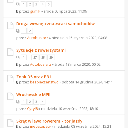
1
2
3
4
5
przez
gumik
» środa 05 lipca 2023, 11:06
Droga wewnętrzna-wraki samochodów
1
2
przez
Autobusiarz
» niedziela 15 stycznia 2023, 04:08
Sytuacje z rowerzystami
...
1
27
28
29
przez
Autobusiarz
» środa 18 marca 2020, 00:02
Znak D5 oraz B31
przez
bezpieczenstwo
» sobota 14 grudnia 2024, 14:11
Wrocławskie MPK
1
2
3
4
przez
Cyryl8
» niedziela 10 września 2023, 18:10
Skręt w lewo rowerem - tor jazdy
przez
megatapety
» niedziela 08 września 2024, 15:21