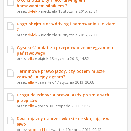
O co chodzi z tym eco-drivingiem i
hamowaniem silnikiem ?
przez
dylek
» niedziela 18 stycznia 2015, 23:31
Kogo obejmie eco-driving i hamowanie silnikiem
?
przez
dylek
» niedziela 18 stycznia 2015, 22:11
Wysokość opłat za przeprowadzenie egzaminu
państwowego.
przez
ella
» piątek 18 stycznia 2013, 14:32
Terminowe prawo jazdy, czy potem muszę
zdawać kolejny egzam?
przez
ella
» czwartek 17 stycznia 2013, 20:08
Droga do zdobycia prawa jazdy po zmianach
przepisów
przez
ella
» środa 30 listopada 2011, 21:27
Dwa pojazdy naprzeciwko siebie skręcające w
lewo
przez
scorpio44
» czwartek 10 marca 2011, 00:13