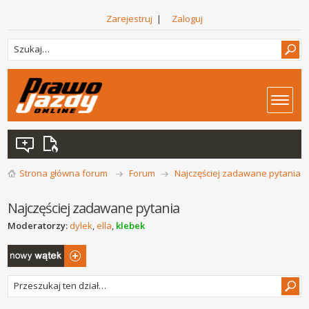
Zarejestruj
|
Zaloguj
Strona główna forum
Forum
Najczęściej zadawane pytania
Najczęściej zadawane pytania
Moderatorzy:
dylek
,
ella
,
klebek
Napisz wątek