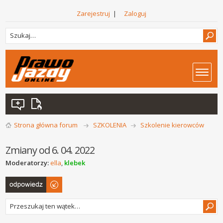
Zarejestruj
|
Zaloguj
Strona główna forum
SZKOLENIA
Szkolenie kierowców
Zmiany od 6. 04. 2022
Moderatorzy:
ella
,
klebek
Odpowiedz