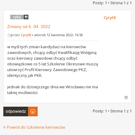
Posty: 1 • Strona
1
z
1
Cyryl8
Zmiany od 6. 04. 2022
przez
Cyryl8
» wtorek 12 kwietnia 2022, 16:50
w myśl tych zmian kandydaci na kierowców
zawodowych, chcący odbyć Kwalifikację Wstępną
oraz kierowcy zawodowi chcący odbyć
obowiązkowe co 5 lat Szkolenie Okresowe muszą
utowrzyć Profil Kierowcy Zawodowego PKZ,
identyczny jak PKK.
jednak do dzisiejszego dnia we Wrocławiu nie ma
takiej możliwości.
Odpowiedz
Posty: 1 • Strona
1
z
1
Powrót do Szkolenie kierowców