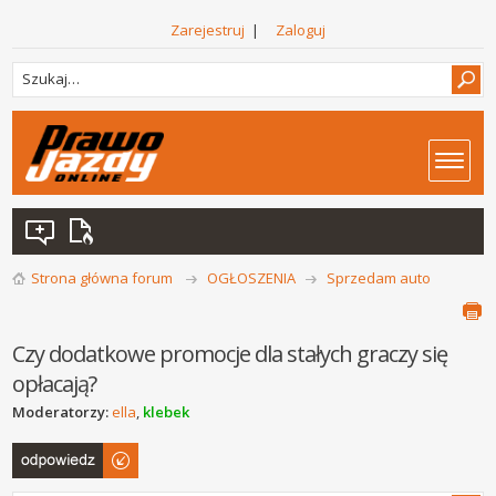
Zarejestruj
|
Zaloguj
Strona główna forum
OGŁOSZENIA
Sprzedam auto
Czy dodatkowe promocje dla stałych graczy się
opłacają?
Moderatorzy:
ella
,
klebek
Odpowiedz