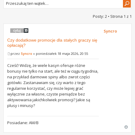
Posty: 2 • Strona
1
z
1
Syncro
Czy dodatkowe promocje dla stałych graczy się
opłacają?
przez
Syncro
» poniedziałek 18 maja 2026, 20:55
Cześć! Widzę, że wiele kasyn oferuje różne
bonusy nie tylko na start, ale też w ciągu tygodnia,
na przykład darmowe spiny albo zwrot części
gotówki. Zastanawiam się, czy warto z tego
regularnie korzystać, czy może lepiej grać
wyłącznie za własne, czyste pieniądze bez
aktywowania jakichkolwiek promocji? Jakie są
plusy i minusy?
Posiadane: AM/B