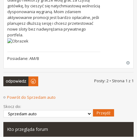
gotówkę, by cieszyć się natychmiastową wolnością
dysponowania wygraną. Moim zdaniem
aktywowanie promocji jest bardzo opłacalne, jeśli
planujesz dłuższą sesję i chcesz przetestować
nowe sloty bez nadwyrężania prywatnego
portfela.
Posiadane: AM/B
Odpowiedz
Posty: 2 • Strona
1
z
1
Powrót do Sprzedam auto
Skocz do:
Kto przegląda forum