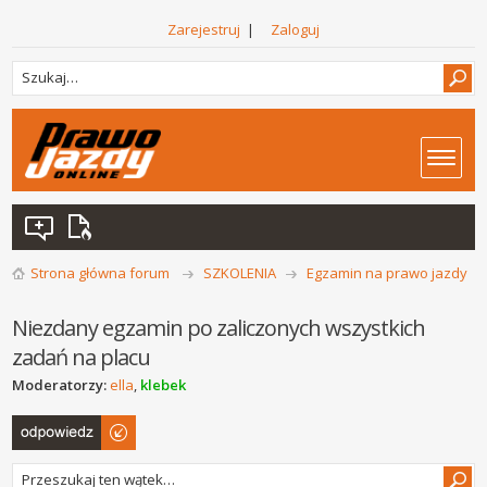
Zarejestruj
|
Zaloguj
Strona główna forum
SZKOLENIA
Egzamin na prawo jazdy
Niezdany egzamin po zaliczonych wszystkich
zadań na placu
Moderatorzy:
ella
,
klebek
Odpowiedz