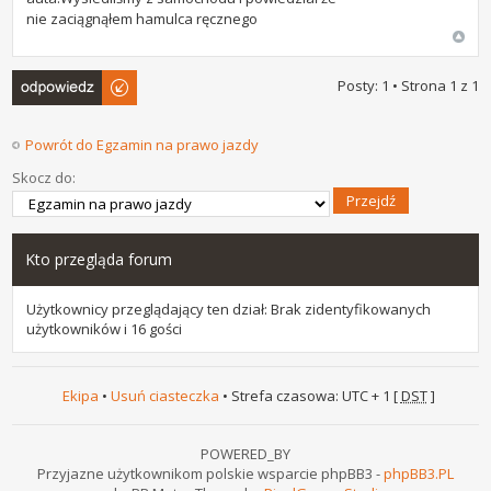
nie zaciągnąłem hamulca ręcznego
Odpowiedz
Posty: 1 • Strona
1
z
1
Powrót do Egzamin na prawo jazdy
Skocz do:
Kto przegląda forum
Użytkownicy przeglądający ten dział: Brak zidentyfikowanych
użytkowników i 16 gości
Ekipa
•
Usuń ciasteczka
• Strefa czasowa: UTC + 1 [
DST
]
POWERED_BY
Przyjazne użytkownikom polskie wsparcie phpBB3 -
phpBB3.PL