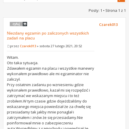
Posty: 1 • Strona
1
z
1
Czarek013
Niezdany egzamin po zaliczonych wszystkich
zadań na placu
przez
Czarek013
» sobota 27 lutego 2021, 20:52
Witam.
Oto taka sytuacja.
Zdawałem egzamin na placu i wszystkie manewry
wykonałem prawidłowo ale mi egzaminator nie
zaliczył.
Przy ostatnim zadaniu po wzniesieniu gdzie
wykonałem prawidłowo, kazał mi się rozpędzić i
zatrzymać we wskazanym miejscu i to też
zrobiłem.W tym czasie gdzie dojeżdżaliśmy do
wskazanego miejsca powiedział że za chwilę się
przesiadamy tak jakby mnie ponaglał i
zatrzymałem i znów że się przesiadamy.Nie
poinformował mnie o zabezpieczeniu
auta.Wysiedliśmy z samochodu i powiedział że