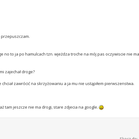
 przepuszczam.
no to ja po hamulcach tzn. wjeżdza troche na mój pas oczywiscie nie m
 mi zajechał droge?
m że chciał zawrócić na skrzyżowaniu a ja mu nie ustąpiłem pierwszenstwa.
ż tam jeszcze nie ma drogi, stare zdjecia na google.
Skocz do: