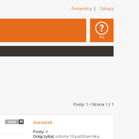
Zarejestruj
|
Zaloguj
faq
Posty: 1 • Strona
1
z
1
staruszek
Posty:
8
Dołączył(a):
sobota 10 października