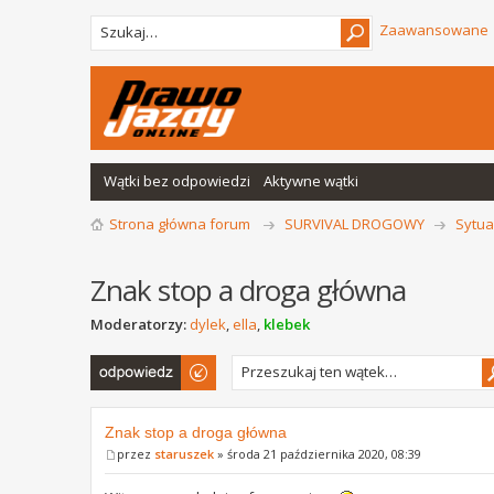
Zaawansowane
Wątki bez odpowiedzi
Aktywne wątki
Strona główna forum
SURVIVAL DROGOWY
Sytua
Znak stop a droga główna
Moderatorzy:
dylek
,
ella
,
klebek
Odpowiedz
Znak stop a droga główna
przez
staruszek
» środa 21 października 2020, 08:39