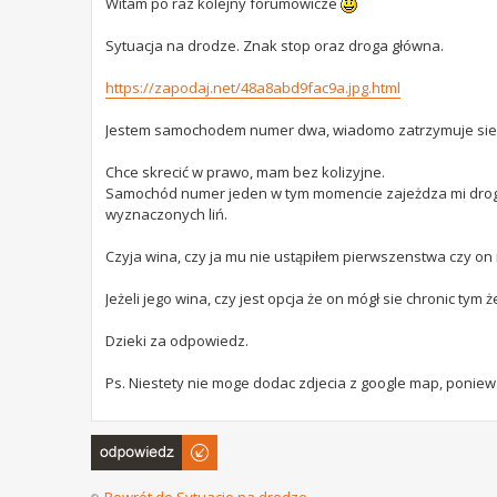
Witam po raz kolejny forumowicze
Sytuacja na drodze. Znak stop oraz droga główna.
https://zapodaj.net/48a8abd9fac9a.jpg.html
Jestem samochodem numer dwa, wiadomo zatrzymuje sie
Chce skrecić w prawo, mam bez kolizyjne.
Samochód numer jeden w tym momencie zajeżdza mi droge 
wyznaczonych liń.
Czyja wina, czy ja mu nie ustąpiłem pierwszenstwa czy on
Jeżeli jego wina, czy jest opcja że on mógł sie chronic ty
Dzieki za odpowiedz.
Ps. Niestety nie moge dodac zdjecia z google map, poniewa
Odpowiedz