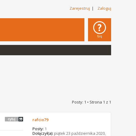
Zarejestruj
|
Zaloguj
faq
Posty: 1 • Strona
1
z
1
rafcio79
Posty:
1
Dołączył(a):
piątek 23 października 2020,