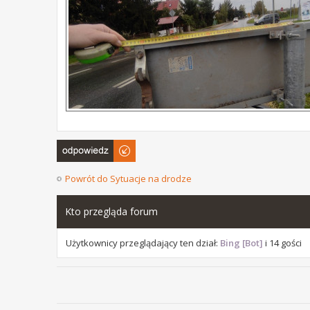
Odpowiedz
Powrót do Sytuacje na drodze
Kto przegląda forum
Użytkownicy przeglądający ten dział:
Bing [Bot]
i 14 gości