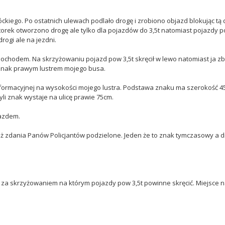
iego. Po ostatnich ulewach podlało drogę i zrobiono objazd blokując tą 
torek otworzono drogę ale tylko dla pojazdów do 3,5t natomiast pojazdy p
ogi ale na jezdni.
chodem. Na skrzyżowaniu pojazd pow 3,5t skręcił w lewo natomiast ja zbl
 znak prawym lustrem mojego busa.
informacyjnej na wysokości mojego lustra. Podstawa znaku ma szerokość 45
yli znak wystaje na ulicę prawie 75cm.
jazdem.
nież zdania Panów Policjantów podzielone. Jeden że to znak tymczasowy a dr
ę za skrzyżowaniem na którym pojazdy pow 3,5t powinne skręcić. Miejsce 