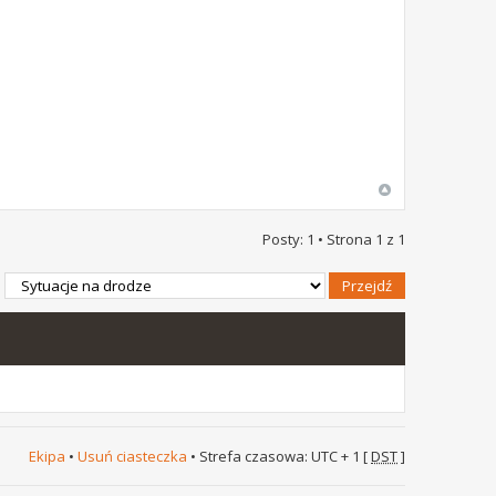
Posty: 1 • Strona
1
z
1
Ekipa
•
Usuń ciasteczka
• Strefa czasowa: UTC + 1 [
DST
]