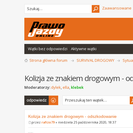
Zaawansowane
Wątki bez odpowiedzi
Aktywne wątki
Strona główna forum
SURVIVAL DROGOWY
Sytua
Kolizja ze znakiem drogowym - 
Moderatorzy:
dylek
,
ella
,
klebek
Odpowiedz
Kolizja ze znakiem drogowym - odszkodowanie
przez
rafcio79
» niedziela 25 października 2020, 18:37