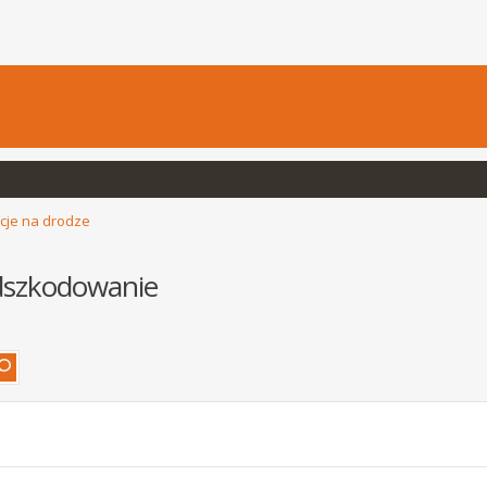
cje na drodze
odszkodowanie