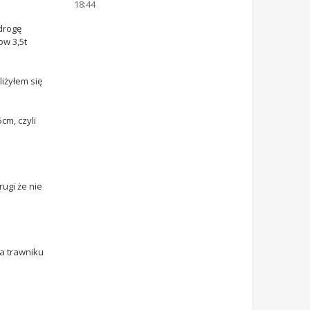
18:44
drogę
ow 3,5t
iżyłem się
cm, czyli
ugi że nie
na trawniku