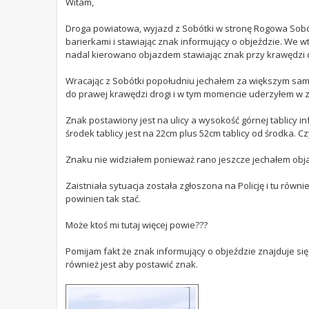
Witam,
Droga powiatowa, wyjazd z Sobótki w stronę Rogowa Sobóck
barierkami i stawiając znak informujący o objeździe. We w
nadal kierowano objazdem stawiając znak przy krawędzi dr
Wracając z Sobótki popołudniu jechałem za większym samo
do prawej krawędzi drogi i w tym momencie uderzyłem w
Znak postawiony jest na ulicy a wysokość górnej tablicy 
środek tablicy jest na 22cm plus 52cm tablicy od środka. Cz
Znaku nie widziałem ponieważ rano jeszcze jechałem ob
Zaistniała sytuacja została zgłoszona na Policję i tu rów
powinien tak stać.
Może ktoś mi tutaj więcej powie???
Pomijam fakt że znak informujący o objeździe znajduje si
również jest aby postawić znak.