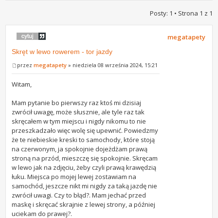
Posty: 1 • Strona
1
z
1
megatapety
Skręt w lewo rowerem - tor jazdy
przez
megatapety
» niedziela 08 września 2024, 15:21
Witam,
Mam pytanie bo pierwszy raz ktoś mi dzisiaj
zwrócił uwagę, może słusznie, ale tyle raz tak
skręcałem w tym miejscu i nigdy nikomu to nie
przeszkadzało więc wolę się upewnić. Powiedzmy
że te niebieskie kreski to samochody, które stoją
na czerwonym, ja spokojnie dojeżdżam prawą
stroną na przód, mieszczę się spokojnie. Skręcam
w lewo jak na zdjęciu, żeby czyli prawą krawędzią
łuku. Miejsca po mojej lewej zostawiam na
samochód, jeszcze nikt mi nigdy za taką jazdę nie
zwrócił uwagi. Czy to błąd?. Mam jechać przed
maskę i skręcać skrajnie z lewej strony, a później
uciekam do prawej?.