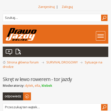
Zarejestruj
|
Zaloguj
Strona główna forum
SURVIVAL DROGOWY
Sytuacje na
drodze
Skręt w lewo rowerem - tor jazdy
Moderatorzy:
dylek
,
ella
,
klebek
Odpowiedz