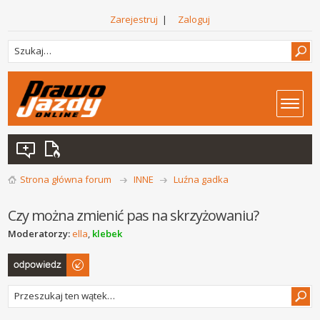
Zarejestruj
|
Zaloguj
Strona główna forum
INNE
Luźna gadka
Czy można zmienić pas na skrzyżowaniu?
Moderatorzy:
ella
,
klebek
Odpowiedz