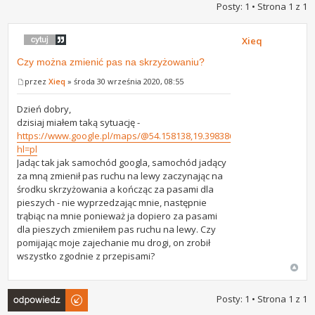
Posty: 1 • Strona
1
z
1
Xieq
Czy można zmienić pas na skrzyżowaniu?
przez
Xieq
» środa 30 września 2020, 08:55
Dzień dobry,
dzisiaj miałem taką sytuację -
https://www.google.pl/maps/@54.158138,19.3983869,3a,75y,181.64h,7
hl=pl
Jadąc tak jak samochód googla, samochód jadący
za mną zmienił pas ruchu na lewy zaczynając na
środku skrzyżowania a kończąc za pasami dla
pieszych - nie wyprzedzając mnie, następnie
trąbiąc na mnie ponieważ ja dopiero za pasami
dla pieszych zmieniłem pas ruchu na lewy. Czy
pomijając moje zajechanie mu drogi, on zrobił
wszystko zgodnie z przepisami?
Odpowiedz
Posty: 1 • Strona
1
z
1