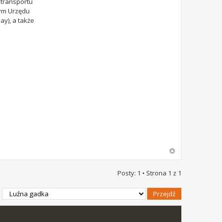
 transportu
nym Urzędu
ay), a także
Posty: 1 • Strona
1
z
1