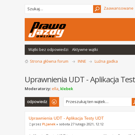
Zaawansowane
Wątki bez odpowiedzi
Aktywne wątki
Strona główna forum
INNE
Luźna gadka
Uprawnienia UDT - Aplikacja Tes
Moderatorzy:
ella
,
klebek
Odpowiedz
Uprawnienia UDT - Aplikacja Testy UDT
przez
PLJanek
» sobota 27 lutego 2021, 12:12