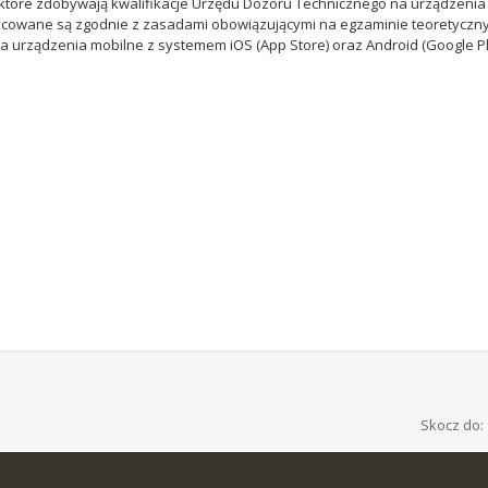
 które zdobywają kwalifikacje Urzędu Dozoru Technicznego na urządzenia
opracowane są zgodnie z zasadami obowiązującymi na egzaminie teoretycz
a urządzenia mobilne z systemem iOS (App Store) oraz Android (Google Pl
Skocz do: