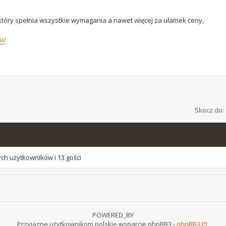
który spełnia wszystkie wymagania a nawet więcej za ułamek ceny,
u/
Skocz do:
ch użytkowników i 13 gości
POWERED_BY
Przyjazne użytkownikom polskie wsparcie phpBB3 -
phpBB3.PL