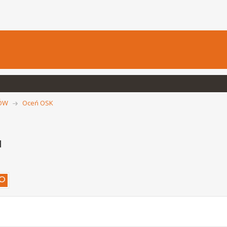
CÓW
Oceń OSK
u