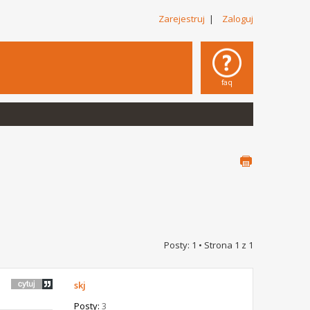
Zarejestruj
|
Zaloguj
faq
Posty: 1 • Strona
1
z
1
skj
Posty:
3