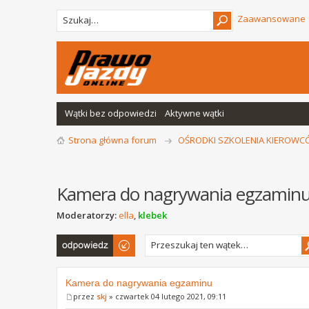
Zaawansowane
Wątki bez odpowiedzi
Aktywne wątki
Strona główna forum
OŚRODKI SZKOLENIA KIEROW
Kamera do nagrywania egzamin
Moderatorzy:
ella
,
klebek
Odpowiedz
Kamera do nagrywania egzaminu
przez
skj
» czwartek 04 lutego 2021, 09:11