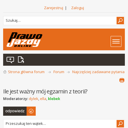
Zarejestruj
|
Zaloguj
Strona główna forum
Forum
Najczęściej zadawane pytania
Ile jest ważny mój egzamin z teorii?
Moderatorzy:
dylek
,
ella
,
klebek
Odpowiedz