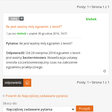
Posty: 1 • Strona
1
z
1
klebek
Ile jest ważny mój egzamin z teorii?
przez
klebek
» piątek 30 grudnia 2016, 14:31
Pytanie:
Ile jest ważny mój egzamin z teorii?
Odpowiedź:
Od 24 sierpnia 2014 egzamin z teorii
jest ważny
bezterminowo
. Nowelizacja ustawy
zniosła szcześciomiesięczny czas na zaliczenie
egzaminu praktycznego.
Odpowiedz
Posty: 1 • Strona
1
z
1
Powrót do Najczęściej zadawane pytania
Skocz do: